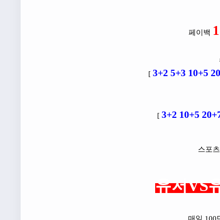
페이백 
3+2 5+3 10+5 2
[ 
3+2 10+5 20+
[ 
스포츠
유저VS
매일 10