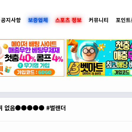
공지사항
보증업체
스포츠 정보
커뮤니티
포인트
먹튀 없음●●●●● #벌랜더