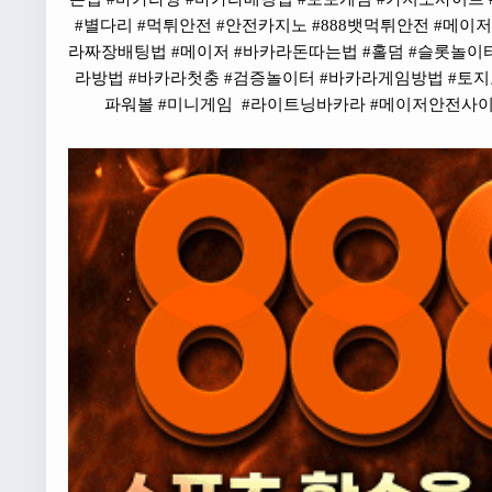
#별다리 #먹튀안전 #안전카지노 #888뱃먹튀안전 #메이저
라짜장배팅법 #메이저 #바카라돈따는법 #홀덤 #슬롯놀이
라방법 #바카라첫충 #검증놀이터 #바카라게임방법 #토
파워볼 #미니게임  #라이트닝바카라 #메이저안전사