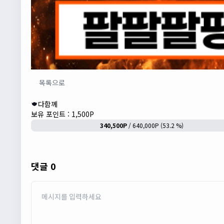
목록으로
다함께
보유 포인트 : 1,500P
340,500P
/ 640,000P (53.2 %)
댓글 0