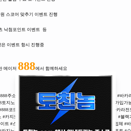
만원 스코어 맞추기 이벤트 진행 
 낙첨포인트 이벤트  등 
은 이벤트 항시 진행중 
888
 메이저 
에서 함께하세요
888주소 #슬롯사이트 #888가입코드 #자동베팅 #사설사이트 #바
8토지노 #바카라꿀팁 #888먹튀안전 #토토놀이터 #블랙회원가입가
88코드 #팔팔팔코드 #포커 #888도메인 #바카라라이브 #바카라전도
#카지노블랙잭 #888추천인  #바카라레전드 #네임드파워볼  #블랙
사이트 #스피드키노 #안전공원 #토토토스뱅크 #토토깡 #검증업체 #
#카지노 #자동배팅 #메이저안전놀이터 #바카라내추럴 #888토토 #