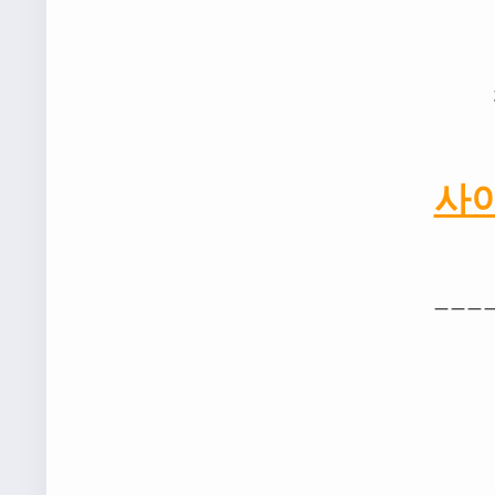
사
ㅡㅡㅡ