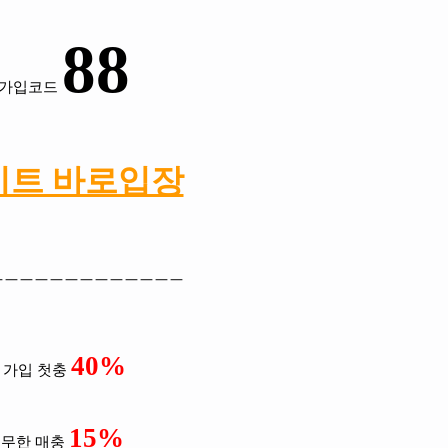
88
가입코드 
이트 바로입장
ㅡㅡㅡㅡㅡㅡㅡㅡㅡㅡㅡㅡㅡ
40%
가입 첫충 
15%
무한 매충 