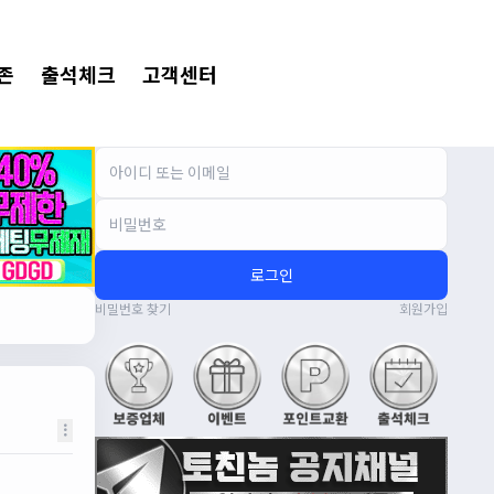
존
출석체크
고객센터
로그인
비밀번호 찾기
회원가입