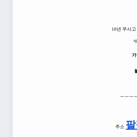
10년 무사고
s
가
ㅡㅡㅡ
팔
주소 