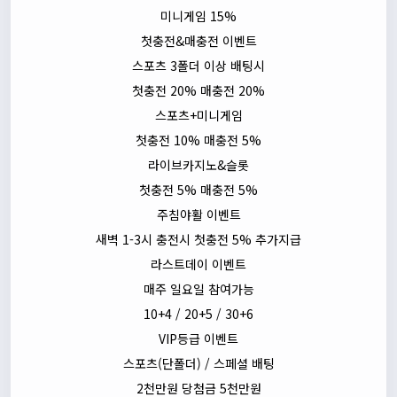
미니게임 15%
첫충전&매충전 이벤트
스포츠 3폴더 이상 배팅시
첫충전 20% 매충전 20%
스포츠+미니게임
첫충전 10% 매충전 5%
라이브카지노&슬롯
첫충전 5% 매충전 5%
주침야활 이벤트
새벽 1-3시 충전시 첫충전 5% 추가지급
라스트데이 이벤트
매주 일요일 참여가능
10+4 / 20+5 / 30+6
VIP등급 이벤트
스포츠(단폴더) / 스페셜 배팅
2천만원 당첨금 5천만원