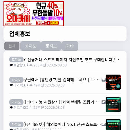
업체홍보
카지노
토지노
기타
전체
⚡️ 신용거래 스포츠 메이저 지인추천 코드 구매합니다 / 그외 지노,자비스,수기자 모십니다 ⚡️
토지노
로얄왕
조회수 203
추천 0
2026.08.08
구글에서 [홍반광고]를 검색해 보세요 | 토토홍보 | 카지노홍보 | 커뮤니티홍보
카지노
파괴력
조회수 47
추천 0
2026.08.08
[[테더 가능 시원상사]] 라이브베팅 조합가능 | 신규입플 3+2/5+3/10+5 | 당첨상한3천만
카지노
렌트카
조회수 25
추천 0
2026.08.08
[(유니88벳)] 해외놀이터 No.1 신규(스포츠30%/5+3/10+5 | 카지노10%)
카지노
소화
조회수 15
추천 0
2026.08.08