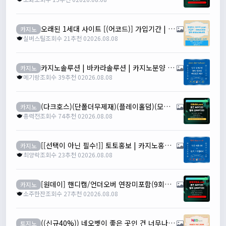
오래된 1세대 사이트 [(어코드)] 가입기간 | 신규입플 5+5 | 업계최고배당
카지노
실버스틸
조회수 21
추천 0
2026.08.08
카지노솔루션 | 바카라솔루션 | 카지노분양 | 파싱솔루션 | 성피솔루션 | 포세이돈솔루션
카지노
메기랑
조회수 39
추천 0
2026.08.08
(다크호스)(단폴더무제재)(플레이홀덤)(모든파워볼다있음)(최대당첨금2천만)
카지노
총력전
조회수 74
추천 0
2026.08.08
[[선택이 아닌 필수!]] 토토홍보 | 카지노홍보 | 커뮤니티홍보 | 구름광고
카지노
최양락
조회수 23
추천 0
2026.08.08
[원데이] 핸디캡/언더오버 연장미포함(9회말까지만 적용)
카지노
소주한잔
조회수 27
추천 0
2026.08.08
((신규40%)) 네오벳이 좋은 곳인 건 너무나도 유명하지요
토지노