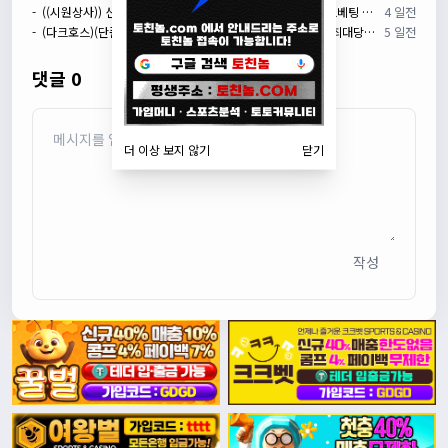
- ((시원상사)) 신규 3+2/5+3/10+5 | 당첨상한 3천만 | 라이브베팅 조합가능
4 일전
- (다크호스)(단폴더무제재)(플레이홀덤)(모든파워볼다있음)(최대당첨금2천만)
5 일전
댓글 0
더 이상 보지 않기
닫기
작성