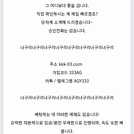
그 어디보다 좋을 겁니다.
직접 확인하시는 게 제일 빠르겠죠?
당차게 소개해 드리겠습니다~
승인전화는 없습니다.
너구리너구리너구리너구리너구리너구리너구리너구리
주소 kkk-03.com
가입코드 333AG
카톡 / 텔레그램 AGY333
너구리너구리너구리너구리너구리너구리너구리너구리
베팅하는 데 어떠한 제재도 없습니다!
강력한 자본력으로 입금/환전 무제한으로 진행되며, 속도 또한 빠
릅니다.