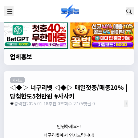
업체홍보
카지노
◁◆▷ 너구리벳 ◁◆▷ 매일첫충/매충20% |
당첨한도5천만원 #사사키
총력전
2025.01.18
추천 0
조회수 2775
댓글 0
안녕하세요~!
너구리벳에서 인사드립니다!