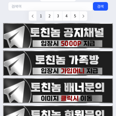
검색
1
2
3
4
5