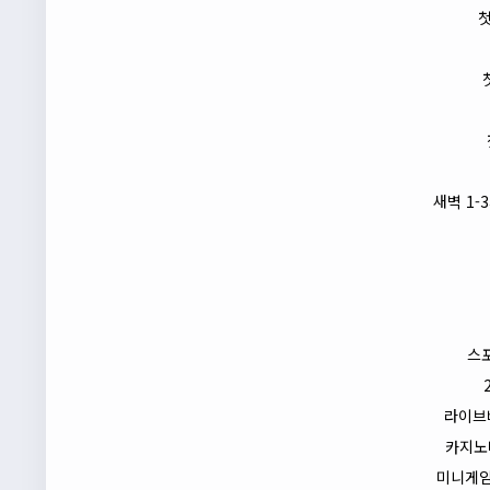
첫
새벽 1-
스포
라이브
카지노
미니게임