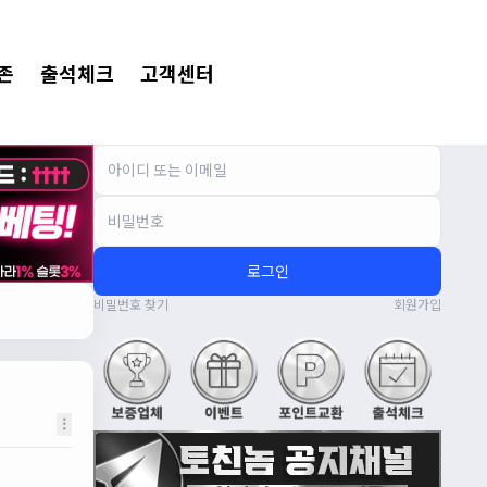
존
출석체크
고객센터
로그인
비밀번호 찾기
회원가입