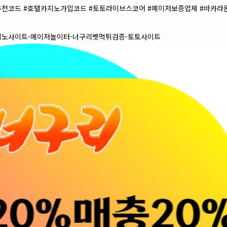
벳추천코드 #호텔카지노가입코드 #토토라이브스코어 #메이저보증업체 #바카라
지노사이트-메이저놀이터-너구리벳먹튀검증-토토사이트