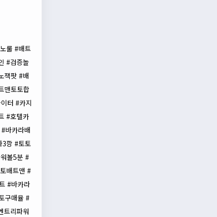
노룰 #배트
인 #검증놀
노잭팟 #배
배트맨토토합
이터 #카지
트 #호텔카
 #바카라배
3깡 #토토
워볼5분 #
토배트맨 #
트 #바카라
토구매율 #
#엔트리파워