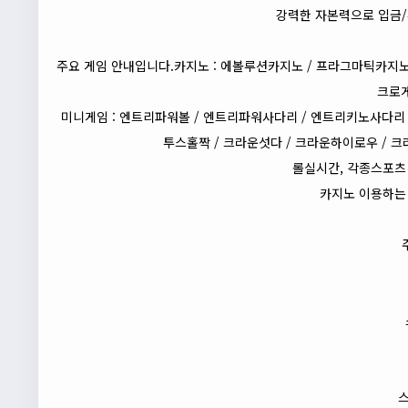
강력한 자본력으로 입금/
주요 게임 안내입니다.카지노 : 에볼루션카지노 / 프라그마틱카지노 /
크로게
미니게임 : 엔트리파워볼 / 엔트리파워사다리 / 엔트리키노사다리 
투스홀짝 / 크라운섯다 / 크라운하이로우 / 크라
롤실시간, 각종스포츠
카지노 이용하는 
스