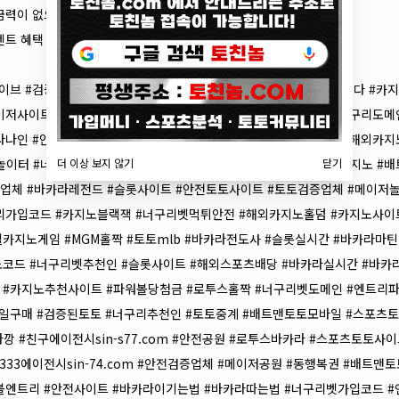
금력이 없으면 불가능한 것이죠.
벤트 혜택 받으면서 즐기실 수 있는 기회입니다!
이브 #검증된카지노 #파워볼라이브스코어 #안전보증업체 #크라운섯다 #카지
이저사이트순위 #해외토토하는법 #온라인카지노 #네임드사다리 #너구리도메
라나인 #안전카지노사이트 #메이저카지노사이트 #사설토토사이트 #해외카지
놀이터 #너구리먹튀안전 #슬롯생방송 #라이트닝바카라 #에볼루션카지노 #
더 이상 보지 않기
닫기
업체 #바카라레전드 #슬롯사이트 #안전토토사이트 #토토검증업체 #메이저놀
리가입코드 #카지노블랙잭 #너구리벳먹튀안전 #해외카지노홀덤 #카지노사이
카지노게임 #MGM홀짝 #토토mlb #바카라전도사 #슬롯실시간 #바카라마틴
코드 #너구리벳추천인 #슬롯사이트 #해외스포츠배당 #바카라실시간 #바카라
 #카지노추천사이트 #파워볼당첨금 #로투스홀짝 #너구리벳도메인 #엔트리파
일구매 #검증된토토 #너구리추천인 #토토중계 #배트맨토토모바일 #스포츠토
 #친구에이전시sin-s77.com #안전공원 #로투스바카라 #스포츠토토사이
33에이전시sin-74.com #안전검증업체 #메이저공원 #동행복권 #배트맨토
볼엔트리 #안전사이트 #바카라이기는법 #바카라따는법 #너구리벳가입코드 