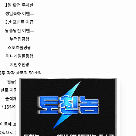
1일 환전 무제한
생일축하 이벤트
3만 포인트 지급
왕중왕전 이벤트
누적입금왕
스포츠롤링왕
미니게임롤링왕
지인추천왕
모두 각각 상품권 50만원
월급날 이벤트
날로 지정! 월급날 첫충전 20% 지급
출석체크 이벤트
만 15일연속 10만 30일연속 15만
이트에 보증사이트로 올라가 있습니다.
격적으로 홍보에 투자하고 있습니다.