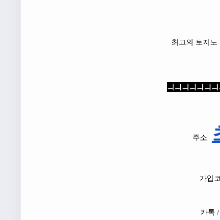
최고의 토지노 
ㅢㅢㅢㅢㅢㅢㅢ
주소
가입코
카톡 