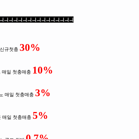
ㅢㅢㅢㅢㅢㅢㅢㅢㅢㅢㅢㅢㅢㅢㅢㅢ
30%
신규첫충 
10%
 매일 첫충매충 
3%
노 매일 첫충매충 
5%
 매일 첫충매충 
0.7%