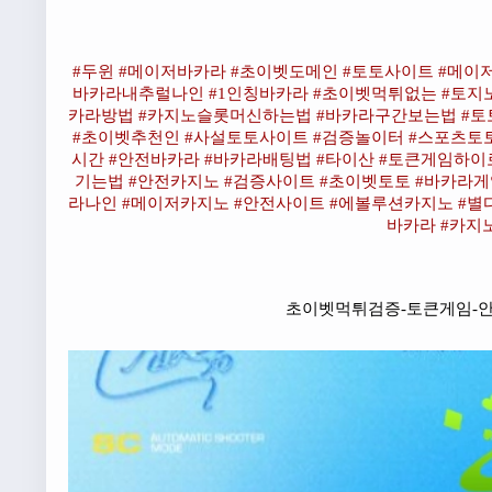
#두윈 #메이저바카라 #초이벳도메인 #토토사이트 #메이
바카라내추럴나인 #1인칭바카라 #초이벳먹튀없는 #토지노사이트 
카라방법 #카지노슬롯머신하는법 #바카라구간보는법 #토토
#초이벳추천인 #사설토토사이트 #검증놀이터 #스포츠토
시간 #안전바카라 #바카라배팅법 #타이산 #토큰게임하이
기는법 #안전카지노 #검증사이트 #초이벳토토 #바카라
라나인 #메이저카지노 #안전사이트 #에볼루션카지노 #별
바카라 #카지
초이벳먹튀검증-토큰게임-