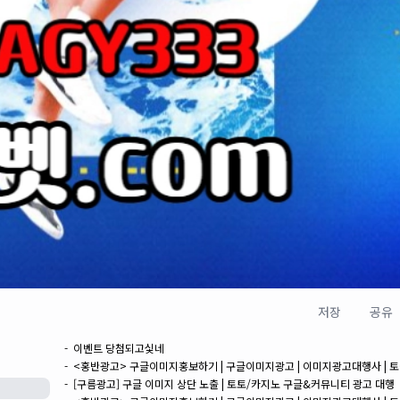
저장
공유
- 이벤트 당첨되고싳네
- <홍
- [구름광고] 구글 이미지 상단 노출 | 토토/카지노 구글&커뮤니티 광고 대행