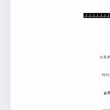
ㅢㅢㅢㅢㅢㅢㅢ
스포츠
카지
슬롯