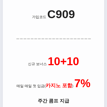
C909
가입코드 
ㅡㅡㅡㅡㅡㅡㅡㅡㅡㅡㅡㅡㅡㅡㅡㅡㅡㅡㅡㅡㅡ
10+10
신규 보너스 
7%
카지노 포함
매일 매일 첫 입금(
) 
주간 콤프 지급