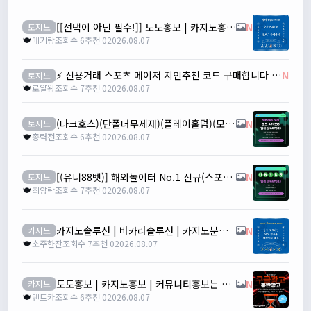
[[선택이 아닌 필수!]] 토토홍보 | 카지노홍보 | 커뮤니티홍보 | 구름광고
N
토지노
메기랑
조회수 6
추천 0
2026.08.07
⚡️ 신용거래 스포츠 메이저 지인추천 코드 구매합니다 / 그외 지노,자비스,수기자 모십니다 ⚡️
N
토지노
로얄왕
조회수 7
추천 0
2026.08.07
(다크호스)(단폴더무제재)(플레이홀덤)(모든파워볼다있음)(최대당첨금2천만)
N
토지노
총력전
조회수 6
추천 0
2026.08.07
[(유니88벳)] 해외놀이터 No.1 신규(스포츠30%/5+3/10+5 | 카지노10%)
N
토지노
최양락
조회수 7
추천 0
2026.08.07
카지노솔루션 | 바카라솔루션 | 카지노분양 | 파싱솔루션 | 성피솔루션 | 포세이돈솔루션
N
카지노
소주한잔
조회수 7
추천 0
2026.08.07
토토홍보 | 카지노홍보 | 커뮤니티홍보는 저희에게 맡겨주세요!
N
카지노
렌트카
조회수 6
추천 0
2026.08.07