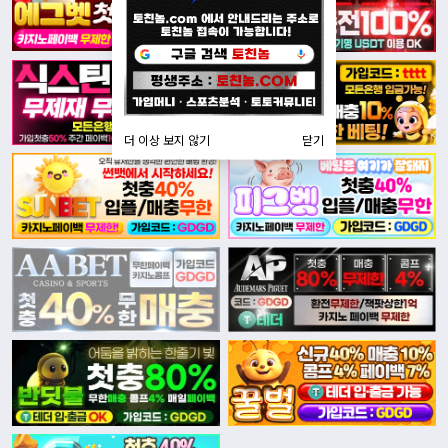
더 이상 보지 않기
닫기