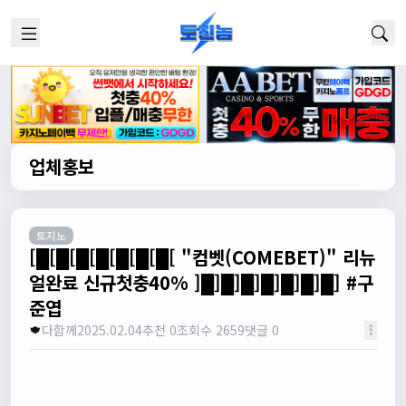
업체홍보
토지노
[█[█[█[█[█[█[█[ "컴벳(COMEBET)" 리뉴
얼완료 신규첫충40% ]█]█]█]█]█]█]█] #구
준엽
다함께
2025.02.04
추천 0
조회수 2659
댓글 0