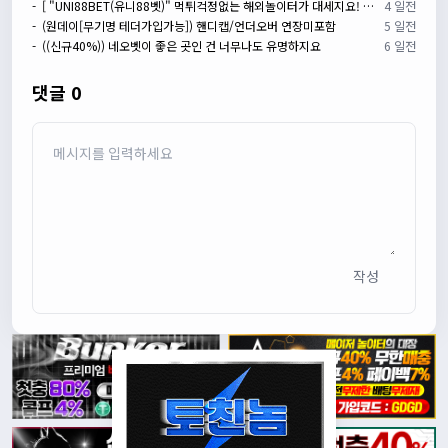
- [ "UNI88BET(유니88벳)" 먹튀걱정없는 해외놀이터가 대세지요! 카지노첫충10%]
4 일전
- (원데이[무기명 테더가입가능]) 핸디캡/언더오버 연장미포함
5 일전
- ((신규40%)) 네오벳이 좋은 곳인 건 너무나도 유명하지요
6 일전
댓글 0
작성