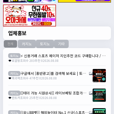
업체홍보
카지노
토지노
기타
전체
⚡️ 신용거래 스포츠 메이저 지인추천 코드 구매합니다 / 그외 지노,자비스,수기자 모십니다 ⚡️
토지노
로얄왕
조회수 203
추천 0
2026.08.08
구글에서 [홍반광고]를 검색해 보세요 | 토토홍보 | 카지노홍보 | 커뮤니티홍보
카지노
파괴력
조회수 47
추천 0
2026.08.08
[[테더 가능 시원상사]] 라이브베팅 조합가능 | 신규입플 3+2/5+3/10+5 | 당첨상한3천만
카지노
렌트카
조회수 25
추천 0
2026.08.08
[(유니88벳)] 해외놀이터 No.1 신규(스포츠30%/5+3/10+5 | 카지노10%)
카지노