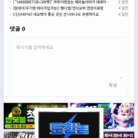
- [ "UNI88BET(유니88벳)" 먹튀걱정없는 해외놀이터가 대세지요! 카지노첫충10%]
2 일전
- (원데이[무기명 테더가입가능]) 핸디캡/언더오버 연장미포함
4 일전
- ((신규40%)) 네오벳이 좋은 곳인 건 너무나도 유명하지요
4 일전
댓글 0
작성