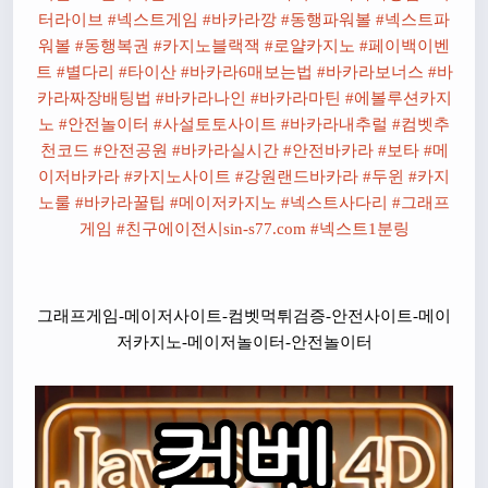
터라이브 #넥스트게임 #바카라깡 #동행파워볼 #넥스트파
워볼 #동행복권 #카지노블랙잭 #로얄카지노 #페이백이벤
트 #별다리 #타이산 #바카라6매보는법 #바카라보너스 #바
카라짜장배팅법 #바카라나인 #바카라마틴 #에볼루션카지
노 #안전놀이터 #사설토토사이트 #바카라내추럴 #컴벳추
천코드 #안전공원 #바카라실시간 #안전바카라 #보타 #메
이저바카라 #카지노사이트 #강원랜드바카라 #두윈 #카지
노룰 #바카라꿀팁 #메이저카지노 #넥스트사다리 #그래프
게임 #친구에이전시sin-s77.com #넥스트1분링
그래프게임-메이저사이트-컴벳먹튀검증-안전사이트-메이
저카지노-메이저놀이터-안전놀이터