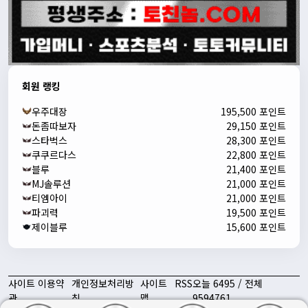
회원 랭킹
우주대장
195,500 포인트
돈좀따보자
29,150 포인트
스타벅스
28,300 포인트
쿠쿠르다스
22,800 포인트
블루
21,400 포인트
MJ솔루션
21,000 포인트
티엠아이
21,000 포인트
파괴력
19,500 포인트
제이블루
15,600 포인트
사이트 이용약
개인정보처리방
사이트
RSS
오늘 6495 / 전체
관
침
맵
9594761