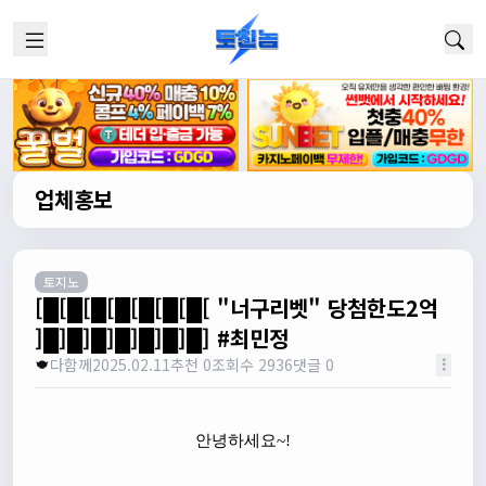
업체홍보
토지노
[█[█[█[█[█[█[█[ "너구리벳" 당첨한도2억
]█]█]█]█]█]█]█] #최민정
다함께
2025.02.11
추천 0
조회수 2936
댓글 0
안녕하세요~!