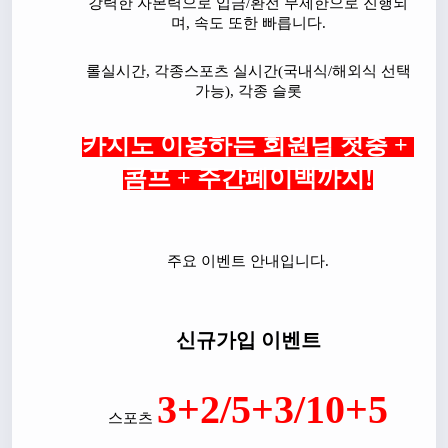
강력한 자본력으로 입금/환전 무제한으로 진행되
며, 속도 또한 빠릅니다.
롤실시간, 각종스포츠 실시간(국내식/해외식 선택
가능), 각종 슬롯
카지노 이용하는 회원님 첫충 + 
콤프 + 주간페이백까지!
주요 이벤트 안내입니다.
신규가입 이벤트
3+2/5+3/10+5
스포츠 