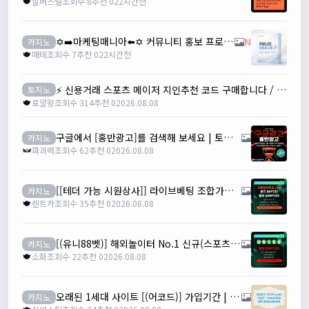
실버스틸
조회수 8
추천 0
22시간전
✡️➡️마케팅매니아⬅️✡️ 커뮤니티 홍보 프로그램⭐️구글 찌라시 프로그램⭐️카톡 텔레 미니게임 오토픽⭐️마케팅프로그램✡️ zxmb
N
카지노
매테
조회수 7
추천 0
22시간전
⚡️ 신용거래 스포츠 메이저 지인추천 코드 구매합니다 / 그외 지노,자비스,수기자 모십니다 ⚡️
토지노
로얄왕
조회수 314
추천 0
2026.08.08
구글에서 [홍반광고]를 검색해 보세요 | 토토홍보 | 카지노홍보 | 커뮤니티홍보
카지노
파괴력
조회수 62
추천 0
2026.08.08
[[테더 가능 시원상사]] 라이브베팅 조합가능 | 신규입플 3+2/5+3/10+5 | 당첨상한3천만
카지노
렌트카
조회수 35
추천 0
2026.08.08
[(유니88벳)] 해외놀이터 No.1 신규(스포츠30%/5+3/10+5 | 카지노10%)
카지노
소화
조회수 22
추천 0
2026.08.08
오래된 1세대 사이트 [(어코드)] 가입기간 | 신규입플 5+5 | 업계최고배당
카지노