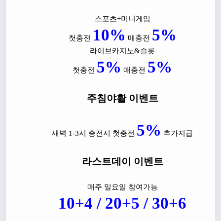
스포츠+미니게임
10%
5%
첫충전 
 매충전 
라이브카지노&슬롯
5%
5%
첫충전 
 매충전 
주침야활 이벤트
5%
새벽 1-3시 충전시 첫충전 
 추가지급
라스트데이 이벤트
매주 일요일 참여가능
10+4 / 20+5 / 30+6