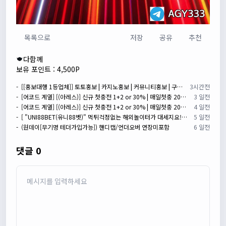
목록으로
저장
공유
추천
다함께
보유 포인트 : 4,500P
- [[홍보대행 1등업체]] 토토홍보 | 카지노홍보 | 커뮤니티홍보 | 구름광고
3시간전
- [어코드 계열] [(아레스)] 신규 첫충전 1+2 or 30% | 매일첫충 20% 무한매충 10%
3 일전
- [어코드 계열] [(아레스)] 신규 첫충전 1+2 or 30% | 매일첫충 20% 무한매충 10%
4 일전
- [ "UNI88BET(유니88벳)" 먹튀걱정없는 해외놀이터가 대세지요! 카지노첫충10%]
5 일전
- (원데이[무기명 테더가입가능]) 핸디캡/언더오버 연장미포함
6 일전
댓글 0