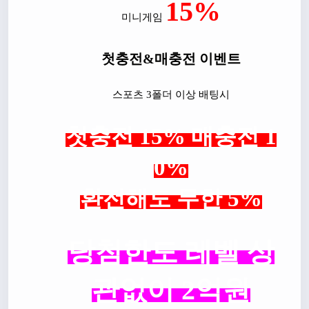
15%
미니게임 
첫충전&매충전 이벤트
스포츠 3폴더 이상 배팅시
첫충전 15% 매충전 1
0%
환전해도 무한 5%
당첨한도 레벨 상
관없이 2억원