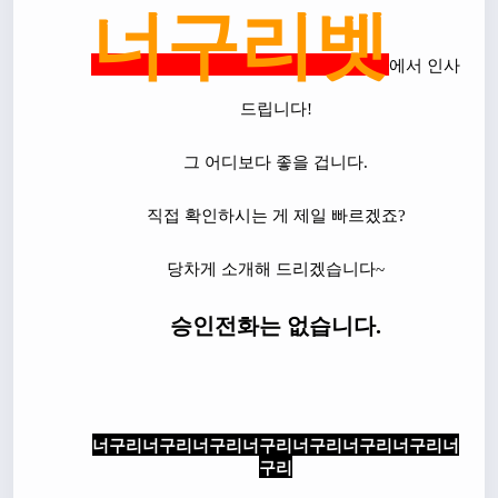
너구리벳
에서 인사
드립니다!
그 어디보다 좋을 겁니다.
직접 확인하시는 게 제일 빠르겠죠?
당차게 소개해 드리겠습니다~
승인전화는 없습니다.
너구리너구리너구리너구리너구리너구리너구리너
구리