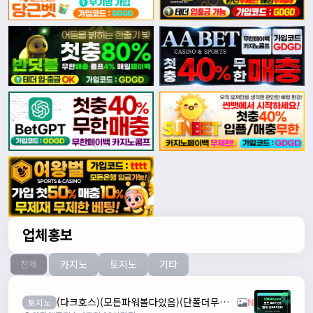
업체홍보
카지노
토지노
기타
전체
(다크호스)(모든파워볼다있음)(단폴더무제재)(최대당첨금2천만)(플레이홀덤)
N
토지노