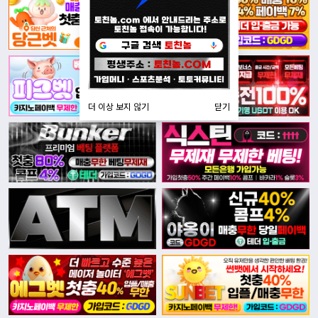
더 이상 보지 않기
닫기