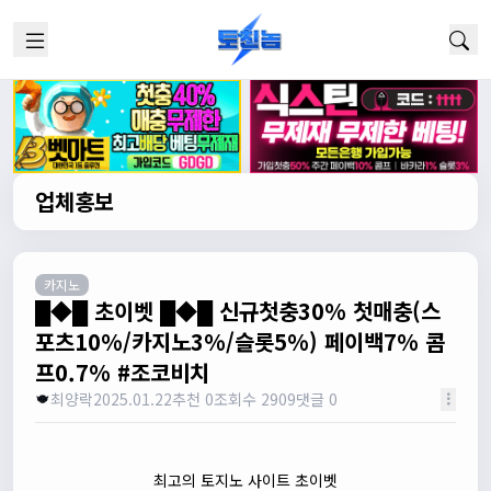
업체홍보
카지노
█◆█ 초이벳 █◆█ 신규첫충30% 첫매충(스
포츠10%/카지노3%/슬롯5%) 페이백7% 콤
프0.7% #조코비치
최양락
2025.01.22
추천 0
조회수 2909
댓글 0
최고의 토지노 사이트 초이벳