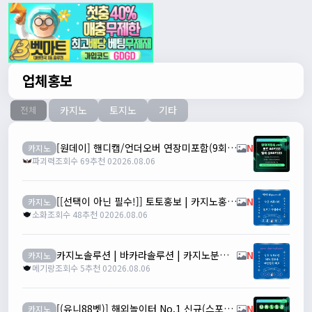
업체홍보
카지노
토지노
기타
전체
[원데이] 핸디캡/언더오버 연장미포함(9회말까지만 적용)
N
카지노
파괴력
조회수 69
추천 0
2026.08.06
[[선택이 아닌 필수!]] 토토홍보 | 카지노홍보 | 커뮤니티홍보 | 구름광고
N
카지노
소화
조회수 48
추천 0
2026.08.06
카지노솔루션 | 바카라솔루션 | 카지노분양 | 파싱솔루션 | 성피솔루션 | 포세이돈솔루션
N
카지노
메기랑
조회수 5
추천 0
2026.08.06
[(유니88벳)] 해외놀이터 No.1 신규(스포츠30%/5+3/10+5 | 카지노10%)
N
카지노