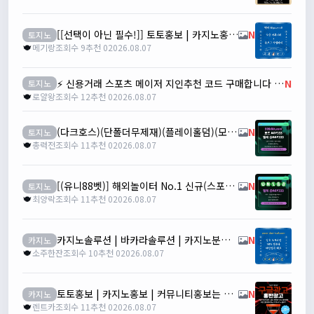
[[선택이 아닌 필수!]] 토토홍보 | 카지노홍보 | 커뮤니티홍보 | 구름광고
N
토지노
메기랑
조회수 9
추천 0
2026.08.07
⚡️ 신용거래 스포츠 메이저 지인추천 코드 구매합니다 / 그외 지노,자비스,수기자 모십니다 ⚡️
N
토지노
로얄왕
조회수 12
추천 0
2026.08.07
(다크호스)(단폴더무제재)(플레이홀덤)(모든파워볼다있음)(최대당첨금2천만)
N
토지노
총력전
조회수 11
추천 0
2026.08.07
[(유니88벳)] 해외놀이터 No.1 신규(스포츠30%/5+3/10+5 | 카지노10%)
N
토지노
최양락
조회수 11
추천 0
2026.08.07
카지노솔루션 | 바카라솔루션 | 카지노분양 | 파싱솔루션 | 성피솔루션 | 포세이돈솔루션
N
카지노
소주한잔
조회수 10
추천 0
2026.08.07
토토홍보 | 카지노홍보 | 커뮤니티홍보는 저희에게 맡겨주세요!
N
카지노
렌트카
조회수 11
추천 0
2026.08.07