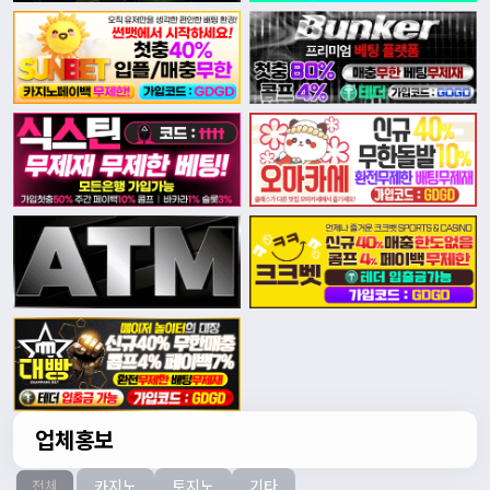
업체홍보
카지노
토지노
기타
전체