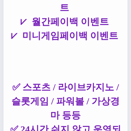
트
⩗ 월간페이백 이벤트
⩗ 미니게임페이백 이벤트
✅ 스포츠 / 라이브카지노 /
슬롯게임 / 파워볼 / 가상경
마 등등
✅ 24시간 쉬지 않고 운영되