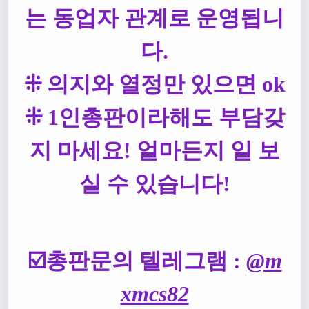
는 동업자 관계로 운영됩니
다.
⁜ 의지와 열정만 있으면 ok
⁜ 1인총판이라해도 부담갖
지 마세요! 얼마든지 일 보
실 수 있습니다!
☑️총판문의 텔레그램 :
@m
xmcs82