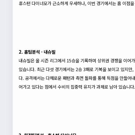
휴스턴
다이너모
가 근소하게 우세하나, 이번 경기에서는 홈 이점을
2. 홈팀분석 - 내슈빌
내슈빌은 올 시즌 리그에서 15승을 기록하며 상위권 경쟁을 이어가
있습니다. 최근 다섯 경기에서는 2승 3패로 기복을 보이고 있지만
다. 공격에서는 다채로운 패턴과 측면 돌파를 통해 득점을 만들어내고
어가고 있다는 점에서 수비의 집중력 유지가 과제로 남아 있습니다