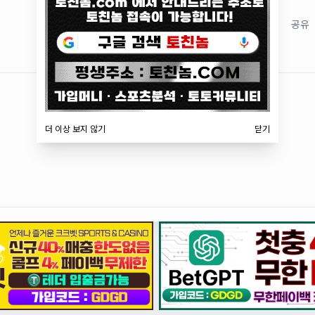
저장
공유
더 이상 보지 않기
닫기