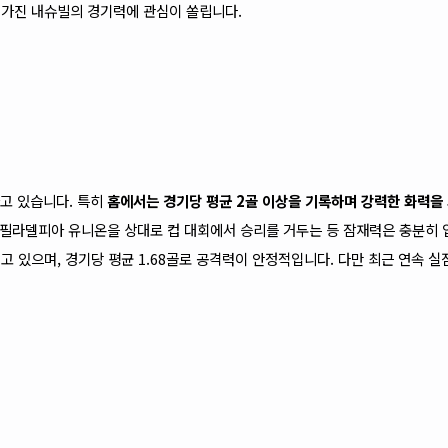
 가진 내슈빌의 경기력에 관심이 쏠립니다.
고 있습니다. 특히
홈에서는 경기당 평균 2골 이상을 기록하며 강력한 화력을
, 필라델피아 유니온을 상대로 컵 대회에서 승리를 거두는 등 잠재력은 충분히
 있으며, 경기당 평균 1.68골로 공격력이 안정적입니다. 다만 최근 연속 실
.