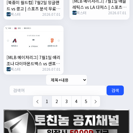
[MLB 메이저리그] 7월1일 애슬
[북중미 월드컵] 7월2일 잉글랜
레틱스 vs LA 다저스 | 스포츠
드 vs 콩고 | 스포츠 분석 무료
픽스터
2026.07.01
분석 무료 중계 토친놈
픽스터
2026.07.01
중계 토친놈
[MLB 메이저리그] 7월1일 애리
조나 다이아몬드백스 vs 샌프란
픽스터
2026.07.01
시스코 자이언츠 | 스포츠 분석
무료 중계 토친놈
검색
1
2
3
4
5