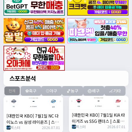
스포츠분석
⚽축구
⚾야구
🏀농구
🏐배구
🏒기타
전체
[대한민국 KBO] 7월1일 KIA 타
[대한민국 KBO] 7월1일 NC 다
이거즈 vs SSG 랜더스 | 스포츠
이노스 vs 삼성 라이온즈 | 스포
픽스터
2026.07.01
분석 무료 중계 토친놈
픽스터
2026.07.01
츠 분석 무료 중계 토친놈