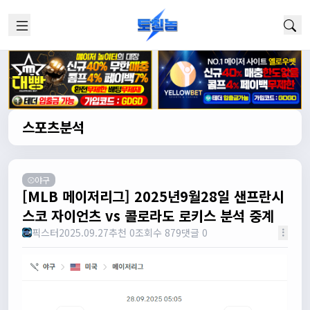
스포츠분석
⚾야구
[MLB 메이저리그] 2025년9월28일 샌프란시
스코 자이언츠 vs 콜로라도 로키스 분석 중계
픽스터
2025.09.27
추천 0
조회수 879
댓글 0