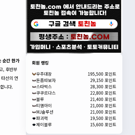
 순간 한가
회원 랭킹
고, 후반부
우주대장
195,500 포인트
 타선의 연
돈좀따보자
29,150 포인트
스타벅스
28,300 포인트
재합니다.
쿠쿠르다스
22,800 포인트
블루
21,400 포인트
티엠아이
21,000 포인트
MJ솔루션
21,000 포인트
파괴력
19,500 포인트
제이블루
15,600 포인트