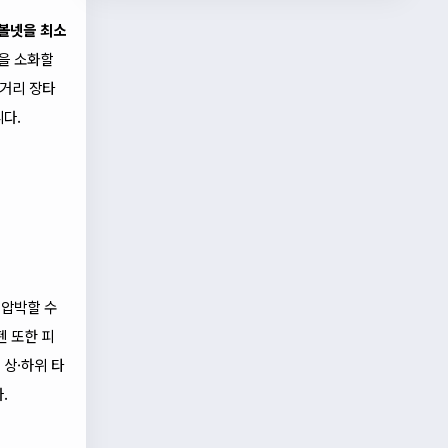
볼넷을 최소
을 소화할
장거리 장타
다.
 압박할 수
펜 또한 피
 상·하위 타
.