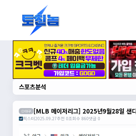
스포츠분석
[MLB 메이저리그] 2025년9월28일 
⚾야구
픽스터
2025.09.27
추천 0
조회수 860
댓글 0