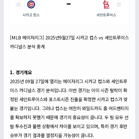
[MLB 메이저리그] 2025년9월27일 시카고 컵스 vs 세인트루이스
카디널스 분석 중계
1. 경기개요
2025년 09월 27일에 열리는 메이저리그 시카고 컵스와 세인트루
이스 카디널스 경기 분석입니다. 이번 경기는 이미 시즌 탈락이 확
정된 세인트루이스와 포스트시즌 진출을 확정한 시카고 컵스가 맞
붙는 경기입니다. 그러나 컵스는 여전히 와일드카드 홈 어드밴티지
를 확보하지 못했기 때문에 경기의 중요성이 큽니다. 두 팀 모두 선
발 투수진과 불펜 상황에서 차이를 보이고 있으며, 특히 경기 후반
승부가 경기 결과를 결정지을 가능성이 큽니다.