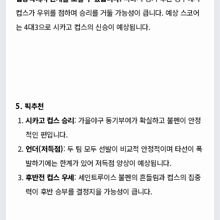
컵스가 우위를 점하며 승리를 거둘 가능성이 큽니다. 예상 스코어
는 4대3으로 시카고 컵스의 신승이 예상됩니다.
5. 픽추천
시카고 컵스 승리
: 가을야구 동기부여가 확실하고 불펜이 안정
적인 편입니다.
언더(저득점)
: 두 팀 모두 선발이 비교적 안정적이며 타선이 폭
발하기에는 한계가 있어 저득점 양상이 예상됩니다.
후반전 컵스 우세
: 세인트루이스 불펜의 흔들림과 컵스의 집중
력이 후반 승부를 결정지을 가능성이 큽니다.