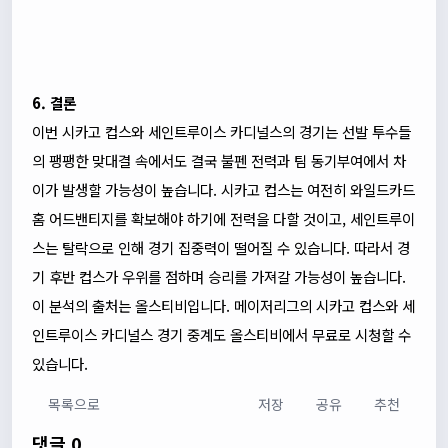
6. 결론
이번 시카고 컵스와 세인트루이스 카디널스의 경기는 선발 투수들
의 팽팽한 맞대결 속에서도 결국 불펜 전력과 팀 동기부여에서 차
이가 발생할 가능성이 높습니다. 시카고 컵스는 여전히 와일드카드
홈 어드밴티지를 확보해야 하기에 전력을 다할 것이고, 세인트루이
스는 탈락으로 인해 경기 집중력이 떨어질 수 있습니다. 따라서 경
기 후반 컵스가 우위를 점하며 승리를 가져갈 가능성이 높습니다.
이 분석의 출처는 올스티비입니다. 메이저리그의 시카고 컵스와 세
인트루이스 카디널스 경기 중계도 올스티비에서 무료로 시청할 수
있습니다.
목록으로
저장
공유
추천
댓글 0