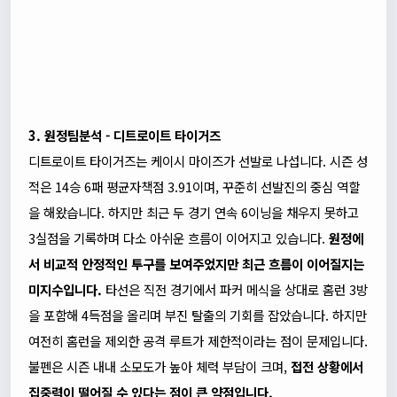
3. 원정팀분석 - 디트로이트 타이거즈
디트로이트 타이거즈는 케이시 마이즈가 선발로 나섭니다. 시즌 성
적은 14승 6패 평균자책점 3.91이며, 꾸준히 선발진의 중심 역할
을 해왔습니다. 하지만 최근 두 경기 연속 6이닝을 채우지 못하고
3실점을 기록하며 다소 아쉬운 흐름이 이어지고 있습니다.
원정에
서 비교적 안정적인 투구를 보여주었지만 최근 흐름이 이어질지는
미지수입니다.
타선은 직전 경기에서 파커 메식을 상대로 홈런 3방
을 포함해 4득점을 올리며 부진 탈출의 기회를 잡았습니다. 하지만
여전히 홈런을 제외한 공격 루트가 제한적이라는 점이 문제입니다.
불펜은 시즌 내내 소모도가 높아 체력 부담이 크며,
접전 상황에서
집중력이 떨어질 수 있다는 점이 큰 약점입니다.