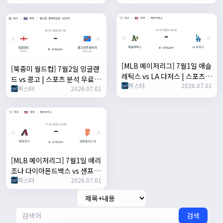
[MLB 메이저리그] 7월1일 애슬
[북중미 월드컵] 7월2일 잉글랜
레틱스 vs LA 다저스 | 스포츠
드 vs 콩고 | 스포츠 분석 무료
픽스터
2026.07.01
분석 무료 중계 토친놈
픽스터
2026.07.01
중계 토친놈
[MLB 메이저리그] 7월1일 애리
조나 다이아몬드백스 vs 샌프란
픽스터
2026.07.01
시스코 자이언츠 | 스포츠 분석
무료 중계 토친놈
검색