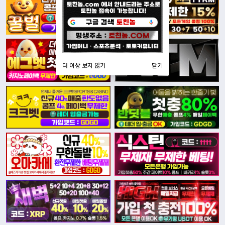
더 이상 보지 않기
닫기