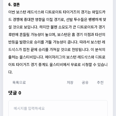
6. 결론
이번 보스턴 레드삭스와 디트로이트 타이거즈의 경기는 와일드카
드 경쟁에 중대한 영향을 미칠 경기로, 선발 투수들은 팽팽하게 맞
설 것으로 보입니다. 하지만 불펜 소모도가 큰 디트로이트가 경기
후반에 흔들릴 가능성이 높으며, 보스턴은 홈 경기 이점과 타선의
반등을 발판으로 승리를 거둘 가능성이 큽니다. 따라서 보스턴 레
드삭스가 접전 끝에 승리를 가져갈 것으로 전망됩니다. 이 분석의
출처는 올스티비입니다. 메이저리그의 보스턴 레드삭스와 디트로
이트 타이거즈 경기 중계도 올스티비에서 무료로 시청할 수 있습니
다.
목록으로
저장
공유
추천
댓글 0