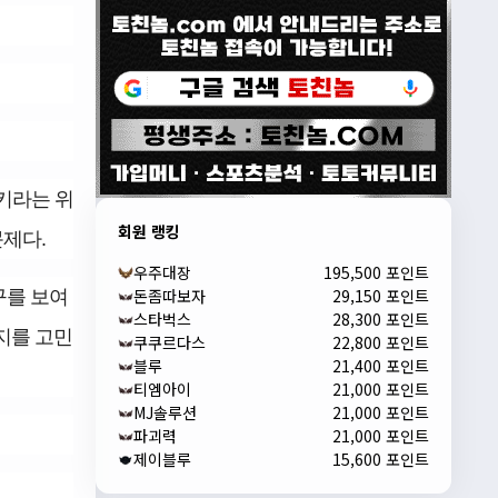
아키라는 위
회원 랭킹
문제다.
우주대장
195,500 포인트
돈좀따보자
29,150 포인트
구를 보여
스타벅스
28,300 포인트
지를 고민
쿠쿠르다스
22,800 포인트
블루
21,400 포인트
티엠아이
21,000 포인트
MJ솔루션
21,000 포인트
파괴력
21,000 포인트
제이블루
15,600 포인트