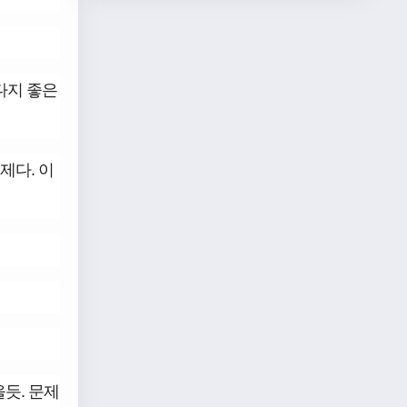
다지 좋은
제다. 이
듯. 문제