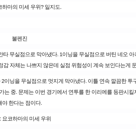
요코하마의 미세 우위? 일지도.
불펜진
 3안타 무실점으로 막아냈다. 1이닝을 무실점으로 버틴 네오 
안정감 자체는 나쁘지 않은데 실점 위험성이 계속 보인다는게 
가 2이닝을 무실점으로 멋지게 막아냈다. 이틀 연속 깔끔한 투
가는 중. 문제는 이번 경기에서 연투를 한 이리에를 등판시킬
해야 한다는 점이다.
: 요코하마의 미세 우위