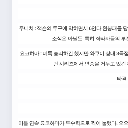
주니치 : 잭슨의 투구에 막히면서 6안타 완봉패를 
소식은 아닐듯. 특히 좌타자들의 부
요코하마 : 비록 승리하긴 했지만 와쿠이 상대 3득점
번 시리즈에서 연승을 거두고 있긴
타격 
이틀 연속 요코하마가 투수력으로 찍어 눌렀다. 오