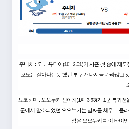
주니치 : 오노 유다이(1패 2.81)가 시즌 첫 승에 
오노는 살아나는듯 했던 투구가 다시금 가라앉고 있
요코하마 : 오오누키 신이치(1패 3.63)가 1군 복귀전
군에서 말소되었던 오오누키는 날짜를 채우고 올라오
점은 오오누키를 이 타이밍