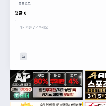
목록으로
댓글 0