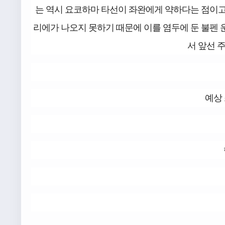
는 역시 요코하마 타선이 좌완에게 약하다는 점이고
리에가 나오지 못하기 때문에 이를 염두에 둔 불펜 
서 앞선 
예상 