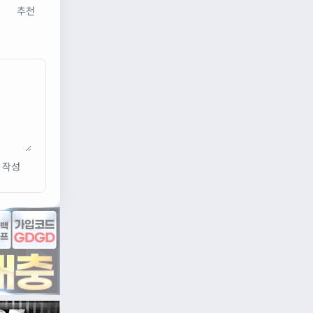
추천
작성