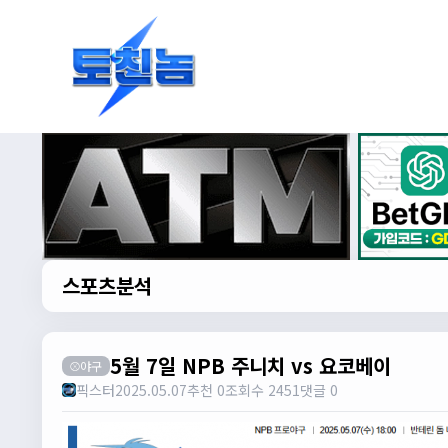
스포츠분석
5월 7일 NPB 주니치 vs 요코베이
⚾야구
픽스터
2025.05.07
추천 0
조회수 2451
댓글 0