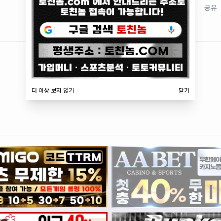
저장
공유
더 이상 보지 않기
닫기