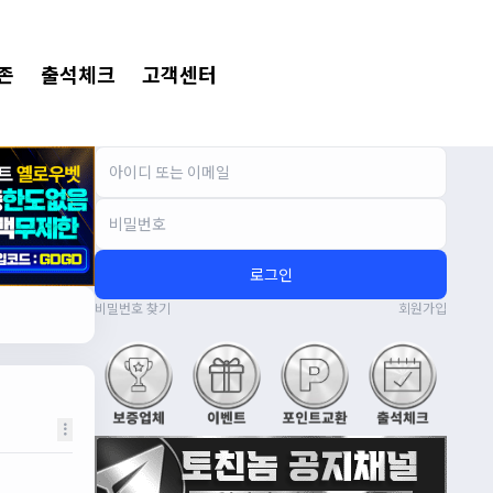
존
출석체크
고객센터
로그인
비밀번호 찾기
회원가입