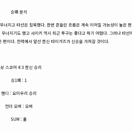
승패 분석
무너지고 타선은 침묵했다. 한번 흔들린 흐름은 계속 이어질 가능성이 높은 편.
 무너지기도 했고 사이키 역시 최근 투구는 좋다고 하기 어렵다. 그러나 타선
은 편이다. 전력에서 앞선 한신 타이거즈가 신승을 가져갈 것이다.
상 스코어 4:3 한신 승리
승1패 : 1
핸디 : 요미우리 승리
언더 오버 : 오버
SUM : 홀