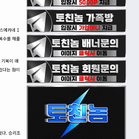
 스에카네 1
 복수를 해줄
의 기복이 매
이었다는 점이
졌다. 승리조