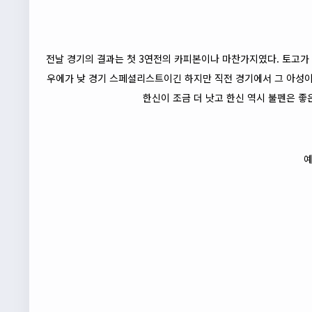
전날 경기의 결과는 첫 3연전의 카피본이나 마찬가지였다. 토고가 
우에가 낮 경기 스페셜리스트이긴 하지만 직전 경기에서 그 아성이
한신이 조금 더 낫고 한신 역시 불펜은 좋
예