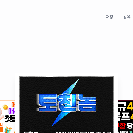
저장
공유