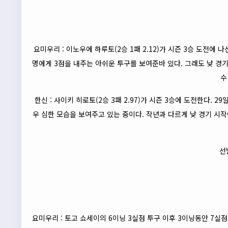
요미우리 : 이노우에 하루토(2승 1패 2.12)가 시즌 3승 도전에
명에게 3점을 내주는 아쉬운 투구를 보여준바 있다. 그래도 낮 경
수
한신 : 사이키 히로토(2승 3패 2.97)가 시즌 3승에 도전한다.
우 심한 모습을 보여주고 있는 중이다. 작년과 다르게 낮 경기 시
선
요미우리 : 토고 쇼세이의 6이닝 3실점 투구 이후 3이닝동안 7실