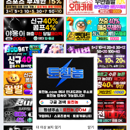
더 이상 보지 않기
닫기