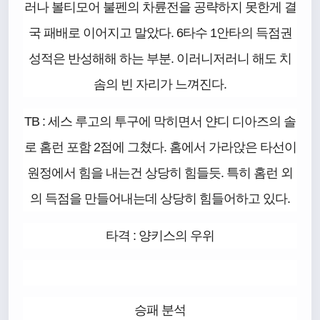
러나 볼티모어 불펜의 차륜전을 공략하지 못한게 결
국 패배로 이어지고 말았다. 6타수 1안타의 득점권
성적은 반성해해 하는 부분. 이러니저러니 해도 치
솜의 빈 자리가 느껴진다.
TB : 세스 루고의 투구에 막히면서 얀디 디아즈의 솔
로 홈런 포함 2점에 그쳤다. 홈에서 가라앉은 타선이
원정에서 힘을 내는건 상당히 힘들듯. 특히 홈런 외
의 득점을 만들어내는데 상당히 힘들어하고 있다.
타격 : 양키스의 우위
승패 분석