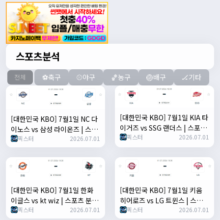
스포츠분석
⚽축구
⚾야구
🏀농구
🏐배구
🏒기타
전체
[대한민국 KBO] 7월1일 KIA 타
[대한민국 KBO] 7월1일 NC 다
이거즈 vs SSG 랜더스 | 스포츠
이노스 vs 삼성 라이온즈 | 스포
픽스터
2026.07.01
분석 무료 중계 토친놈
픽스터
2026.07.01
츠 분석 무료 중계 토친놈
[대한민국 KBO] 7월1일 한화
[대한민국 KBO] 7월1일 키움
이글스 vs kt wiz | 스포츠 분석
히어로즈 vs LG 트윈스 | 스포츠
픽스터
2026.07.01
픽스터
2026.07.01
무료 중계 토친놈
분석 무료 중계 토친놈