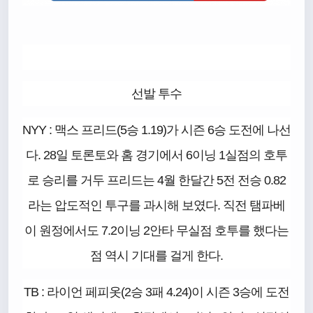
선발 투수
NYY : 맥스 프리드(5승 1.19)가 시즌 6승 도전에 나선
다. 28일 토론토와 홈 경기에서 6이닝 1실점의 호투
로 승리를 거두 프리드는 4월 한달간 5전 전승 0.82
라는 압도적인 투구를 과시해 보였다. 직전 탬파베
이 원정에서도 7.2이닝 2안타 무실점 호투를 했다는
점 역시 기대를 걸게 한다.
TB : 라이언 페피옷(2승 3패 4.24)이 시즌 3승에 도전