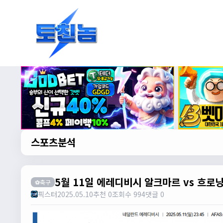
스포츠분석
5월 11일 에레디비시 알크마르 vs 흐로
⚽축구
픽스터
2025.05.10
추천 0
조회수 994
댓글 0