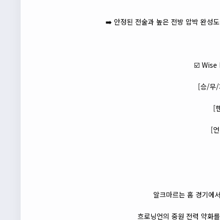
➡️ 안정된 전술과 높은 전방 압박 완성
☑️ Wise
[승/무
[
[언
알크마르는 홈 경기에서
흐로닝언의 중원 전력 약화를