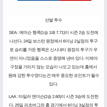
선발 투수
SEA : 에머슨 행콕(1승 1패 7.71)이 시즌 2승 도전에
나선다. 24일 보스턴 원정에서 6이닝 2실점의 투구
로 승리를 거둔 행콕은 신시내티 원정의 투구가 우
연이 아니었음을 스스로 증명해 낸바 있다. 이제야
구장을 가리지 않는 모습이 나오고 있는데 홈에서
원래 강한 투수였다는건 매우 중요한 포인트가 될수
있다.
LAA : 타일러 앤더슨(2승 2.60)이 시즌 3승에 도전한
다. 25일 피츠버그와 홈 경기에서 6이닝 3실점의 투