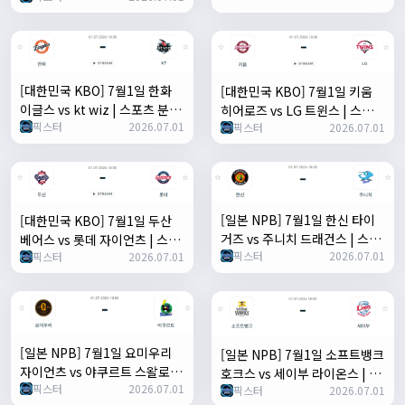
[대한민국 KBO] 7월1일 한화
[대한민국 KBO] 7월1일 키움
이글스 vs kt wiz | 스포츠 분석
히어로즈 vs LG 트윈스 | 스포츠
픽스터
2026.07.01
픽스터
2026.07.01
무료 중계 토친놈
분석 무료 중계 토친놈
[일본 NPB] 7월1일 한신 타이
[대한민국 KBO] 7월1일 두산
거즈 vs 주니치 드래건스 | 스포
베어스 vs 롯데 자이언츠 | 스포
픽스터
2026.07.01
츠 분석 무료 중계 토친놈
픽스터
2026.07.01
츠 분석 무료 중계 토친놈
[일본 NPB] 7월1일 요미우리
[일본 NPB] 7월1일 소프트뱅크
자이언츠 vs 야쿠르트 스왈로즈
호크스 vs 세이부 라이온스 | 스
픽스터
2026.07.01
| 스포츠 분석 무료 중계 토친놈
픽스터
2026.07.01
포츠 분석 무료 중계 토친놈