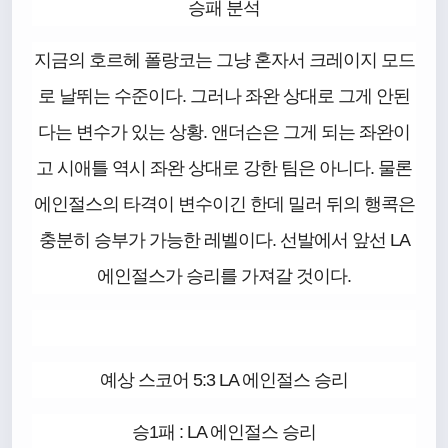
승패 분석
지금의 호르헤 폴랑코는 그냥 혼자서 크레이지 모드
로 날뛰는 수준이다. 그러나 좌완 상대로 그게 안된
다는 변수가 있는 상황. 앤더슨은 그게 되는 좌완이
고 시애틀 역시 좌완 상대로 강한 팀은 아니다. 물론
에인절스의 타격이 변수이긴 한데 밀러 뒤의 행콕은
충분히 승부가 가능한 레벨이다. 선발에서 앞선 LA
에인절스가 승리를 가져갈 것이다.
예상 스코어 5:3 LA 에인절스 승리
승1패 : LA 에인절스 승리