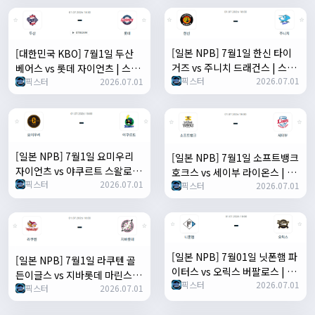
[일본 NPB] 7월1일 한신 타이
[대한민국 KBO] 7월1일 두산
거즈 vs 주니치 드래건스 | 스포
베어스 vs 롯데 자이언츠 | 스포
픽스터
2026.07.01
츠 분석 무료 중계 토친놈
픽스터
2026.07.01
츠 분석 무료 중계 토친놈
[일본 NPB] 7월1일 요미우리
[일본 NPB] 7월1일 소프트뱅크
자이언츠 vs 야쿠르트 스왈로즈
호크스 vs 세이부 라이온스 | 스
픽스터
2026.07.01
| 스포츠 분석 무료 중계 토친놈
픽스터
2026.07.01
포츠 분석 무료 중계 토친놈
[일본 NPB] 7월01일 닛폰햄 파
[일본 NPB] 7월1일 라쿠텐 골
이터스 vs 오릭스 버팔로스 | 스
든이글스 vs 지바롯데 마린스 |
픽스터
2026.07.01
포츠 분석 무료 중계 토친놈
픽스터
2026.07.01
스포츠 분석 무료 중계 토친놈