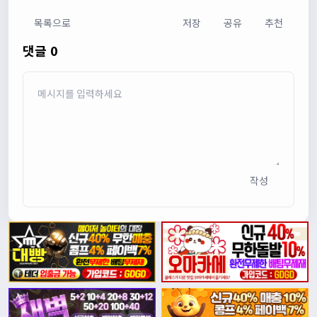
목록으로
저장
공유
추천
댓글 0
작성