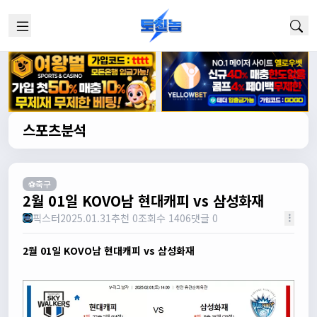
스포츠분석
⚽축구
2월 01일 KOVO남 현대캐피 vs 삼성화재
픽스터
2025.01.31
추천 0
조회수 1406
댓글 0
2월 01일 KOVO남 현대캐피 vs 삼성화재