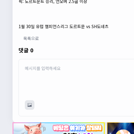
픽: 도르트문트 승리, 언오버 2.5골 이상
1월 30일 유럽 챔피언스리그 도르트문 vs SH도네츠
목록으로
댓글 0