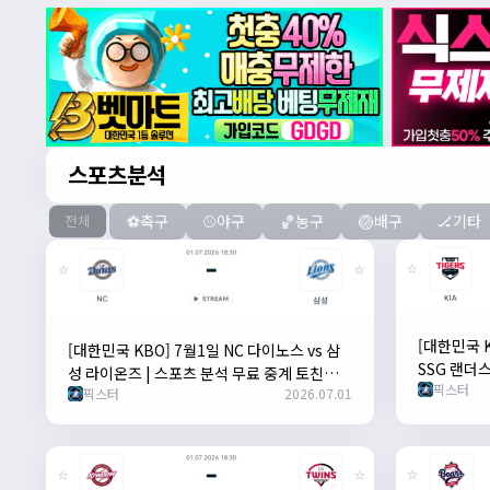
스포츠분석
⚽축구
⚾야구
🏀농구
🏐배구
🏒기타
전체
[대한민국 K
[대한민국 KBO] 7월1일 NC 다이노스 vs 삼
SSG 랜더
성 라이온즈 | 스포츠 분석 무료 중계 토친놈
픽스터
픽스터
2026.07.01