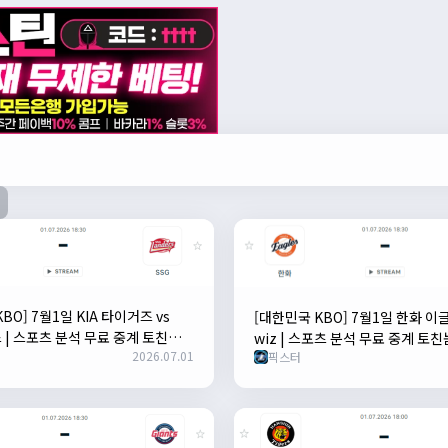
BO] 7월1일 KIA 타이거즈 vs
[대한민국 KBO] 7월1일 한화 이글스
스 | 스포츠 분석 무료 중계 토친놈
wiz | 스포츠 분석 무료 중계 토친
2026.07.01
픽스터