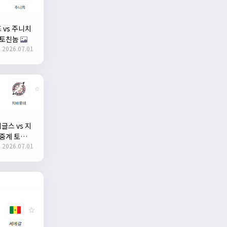
 vs 주니치
 토친놈
2026.07.01
글스 vs 지
 중계 토친놈
2026.07.01