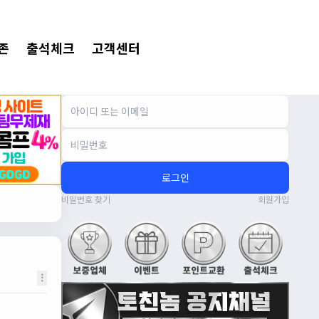
존
출석체크
고객센터
로그인
비밀번호 찾기
회원가입