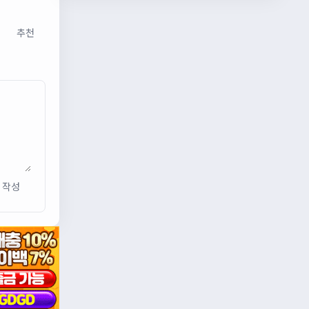
추천
작성