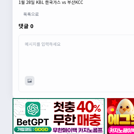
1월 28일 KBL 한국가스 vs 부산KCC
목록으로
댓글 0