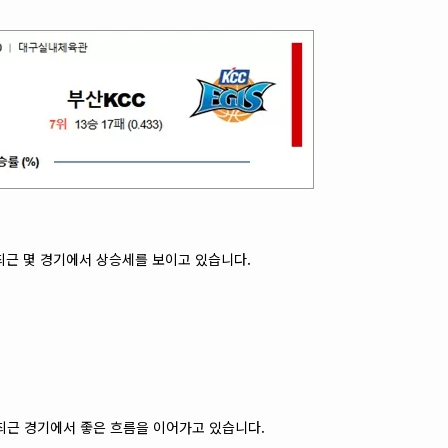
 최근 몇 경기에서 상승세를 보이고 있습니다.
 최근 경기에서 좋은 흐름을 이어가고 있습니다.