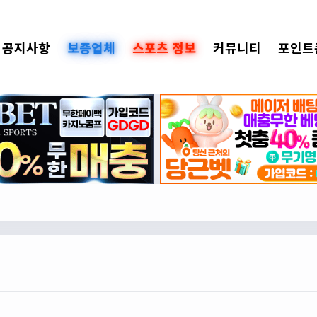
공지사항
보증업체
스포츠 정보
커뮤니티
포인트