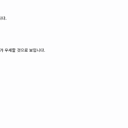
니다.
C가 우세할 것으로 보입니다.