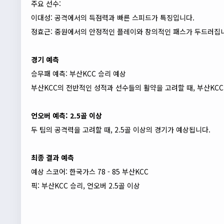
주요 선수:
이대성: 공격에서의 득점력과 빠른 스피드가 특징입니다.
정효근: 중원에서의 안정적인 플레이와 창의적인 패스가 두드러집
경기 예측
승무패 예측: 부산KCC 승리 예상
부산KCC의 전반적인 성적과 선수들의 활약을 고려할 때, 부산KC
언오버 예측: 2.5골 이상
두 팀의 공격력을 고려할 때, 2.5골 이상의 경기가 예상됩니다.
최종 결과 예측
예상 스코어: 한국가스 78 - 85 부산KCC
픽: 부산KCC 승리, 언오버 2.5골 이상