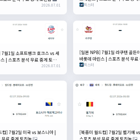
픽스터
2026.07.01
[일본 NPB] 7월1일 라쿠텐 골든이
] 7월1일 소프트뱅크 호크스 vs 세
바롯데 마린스 | 스포츠 분석 무료
스 | 스포츠 분석 무료 중계 토친놈
픽스터
2026.07.01
컵] 7월2일 미국 vs 보스니아 |
[북중미 월드컵] 7월2일 벨기에 vs
 무료 중계 토친놈
스포츠 분석 무료 중계 토친놈