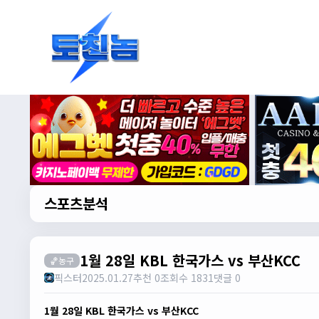
스포츠분석
1월 28일 KBL 한국가스 vs 부산KCC
🏀농구
픽스터
2025.01.27
추천 0
조회수 1831
댓글 0
1월 28일 KBL 한국가스 vs 부산KCC