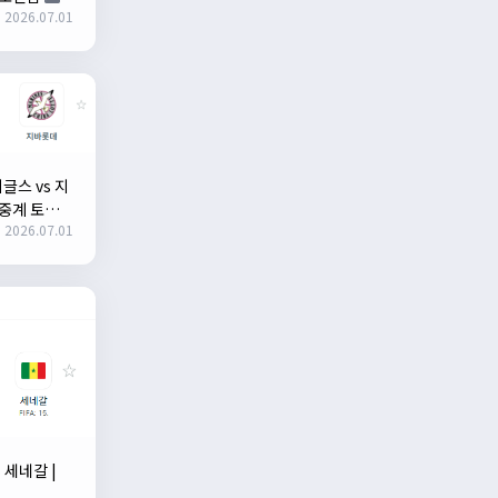
2026.07.01
글스 vs 지
 중계 토친놈
2026.07.01
 세네갈 |