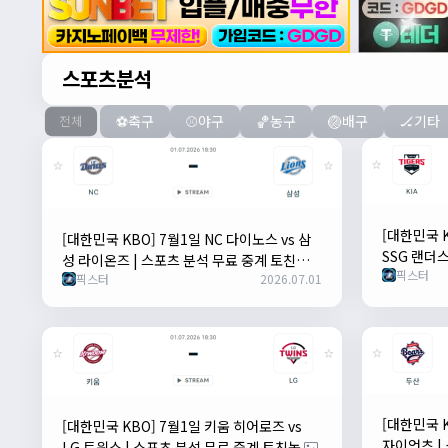
스포츠분석
⚽축구
⚾야구
🏀농구
🏐배구
🏒기타
전체
[대한민국 K
[대한민국 KBO] 7월1일 NC 다이노스 vs 삼
SSG 랜더
성 라이온즈 | 스포츠 분석 무료 중계 토친놈
픽스터
픽스터
2026.07.01
[대한민국 K
[대한민국 KBO] 7월1일 키움 히어로즈 vs
자이언츠 |
LG 트윈스 | 스포츠 분석 무료 중계 토친놈