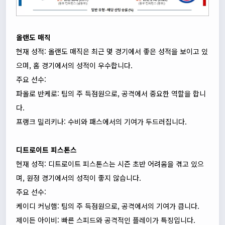
올랜도 매직
현재 성적: 올랜도 매직은 최근 몇 경기에서 좋은 성적을 보이고 있
으며, 홈 경기에서의 성적이 우수합니다.
주요 선수:
파올로 반케로: 팀의 주 득점원으로, 공격에서 중요한 역할을 합니
다.
프랭크 밀리키나: 수비와 패스에서의 기여가 두드러집니다.
디트로이트 피스톤스
현재 성적: 디트로이트 피스톤스는 시즌 초반 어려움을 겪고 있으
며, 원정 경기에서의 성적이 좋지 않습니다.
주요 선수:
케이디 커닝햄: 팀의 주 득점원으로, 공격에서의 기여가 큽니다.
제이든 아이비: 빠른 스피드와 공격적인 플레이가 특징입니다.