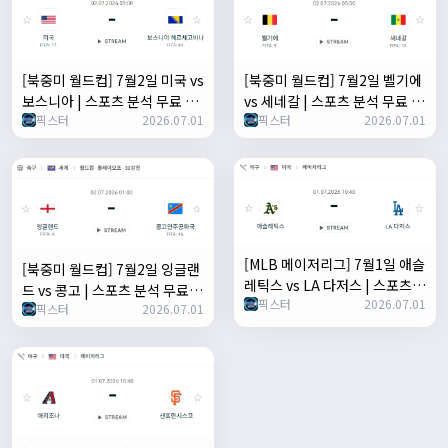
[북중미 월드컵] 7월2일 미국 vs
[북중미 월드컵] 7월2일 벨기에
보스니아 | 스포츠 분석 무료 중
vs 세네갈 | 스포츠 분석 무료 중
픽스터
2026.07.01
픽스터
2026.07.01
계 토친놈
계 토친놈
[MLB 메이저리그] 7월1일 애슬
[북중미 월드컵] 7월2일 잉글랜
레틱스 vs LA 다저스 | 스포츠
드 vs 콩고 | 스포츠 분석 무료
픽스터
2026.07.01
분석 무료 중계 토친놈
픽스터
2026.07.01
중계 토친놈