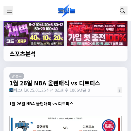
스포츠분석
🏀농구
1월 26일 NBA 올랜매직 vs 디트피스
픽스터
2025.01.25
추천 0
조회수 1066
댓글 0
1월 26일 NBA 올랜매직 vs 디트피스