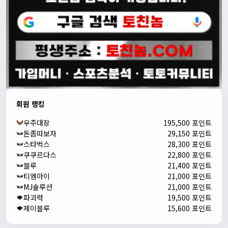
회원 랭킹
우주대장
195,500 포인트
돈좀따보자
29,150 포인트
스타벅스
28,300 포인트
쿠쿠르다스
22,800 포인트
블루
21,400 포인트
티엠아이
21,000 포인트
MJ솔루션
21,000 포인트
파괴력
19,500 포인트
제이블루
15,600 포인트