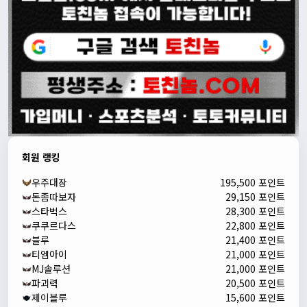
회원 랭킹
우주대장
195,500 포인트
돈좀따보자
29,150 포인트
스타벅스
28,300 포인트
쿠쿠르다스
22,800 포인트
블루
21,400 포인트
티엠아이
21,000 포인트
MJ솔루션
21,000 포인트
파괴력
20,500 포인트
제이블루
15,600 포인트