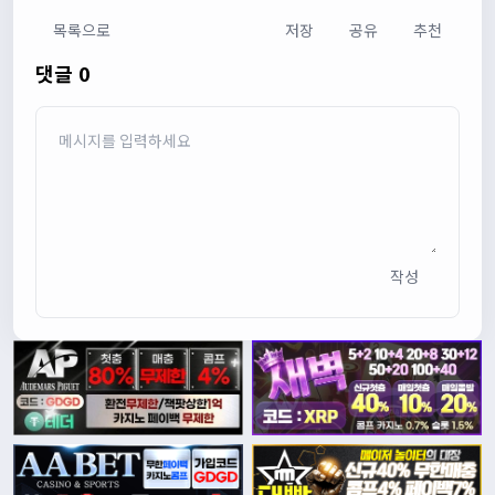
목록으로
저장
공유
추천
댓글 0
작성