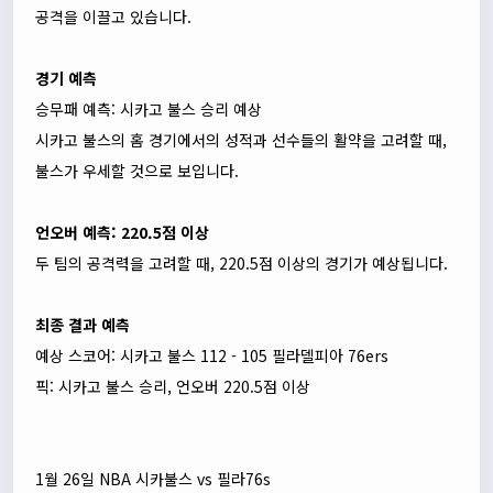
공격을 이끌고 있습니다.
경기 예측
승무패 예측: 시카고 불스 승리 예상
시카고 불스의 홈 경기에서의 성적과 선수들의 활약을 고려할 때,
불스가 우세할 것으로 보입니다.
언오버 예측: 220.5점 이상
두 팀의 공격력을 고려할 때, 220.5점 이상의 경기가 예상됩니다.
최종 결과 예측
예상 스코어: 시카고 불스 112 - 105 필라델피아 76ers
픽: 시카고 불스 승리, 언오버 220.5점 이상
1월 26일 NBA 시카불스 vs 필라76s