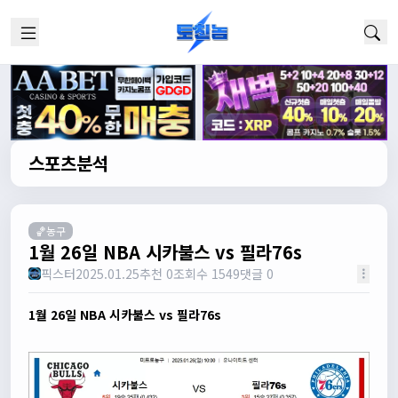
스포츠분석
🏀농구
1월 26일 NBA 시카불스 vs 필라76s
픽스터
2025.01.25
추천 0
조회수 1549
댓글 0
1월 26일 NBA 시카불스 vs 필라76s