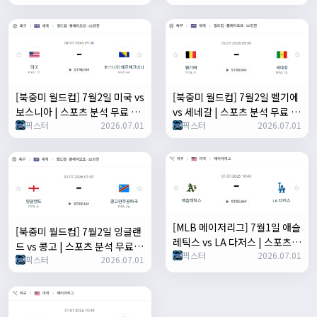
[북중미 월드컵] 7월2일 미국 vs
[북중미 월드컵] 7월2일 벨기에
보스니아 | 스포츠 분석 무료 중
vs 세네갈 | 스포츠 분석 무료 중
픽스터
2026.07.01
픽스터
2026.07.01
계 토친놈
계 토친놈
[MLB 메이저리그] 7월1일 애슬
[북중미 월드컵] 7월2일 잉글랜
레틱스 vs LA 다저스 | 스포츠
드 vs 콩고 | 스포츠 분석 무료
픽스터
2026.07.01
분석 무료 중계 토친놈
픽스터
2026.07.01
중계 토친놈