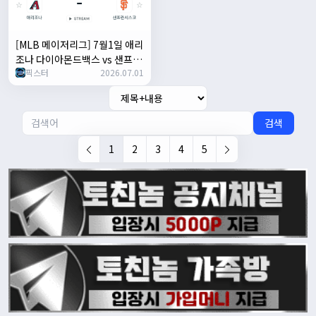
[MLB 메이저리그] 7월1일 애리
조나 다이아몬드백스 vs 샌프란
픽스터
2026.07.01
시스코 자이언츠 | 스포츠 분석
무료 중계 토친놈
검색
1
2
3
4
5