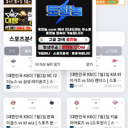
스포츠분석
⚽축구
⚾야구
🏀농구
🏐배구
🏒기타
전체
더 이상 보지 않기
닫기
[대한민국 KBO] 7월1일 KIA 타
[대한민국 KBO] 7월1일 NC 다
이거즈 vs SSG 랜더스 | 스포츠
이노스 vs 삼성 라이온즈 | 스포
픽스터
2026.07.01
분석 무료 중계 토친놈
픽스터
2026.07.01
츠 분석 무료 중계 토친놈
[대한민국 KBO] 7월1일 한화
[대한민국 KBO] 7월1일 키움
이글스 vs kt wiz | 스포츠 분석
히어로즈 vs LG 트윈스 | 스포츠
픽스터
2026.07.01
픽스터
2026.07.01