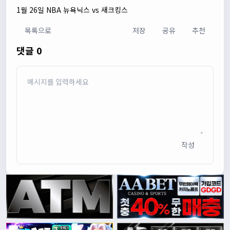
1월 26일 NBA 뉴욕닉스 vs 새크킹스
목록으로
저장
공유
추천
댓글 0
작성