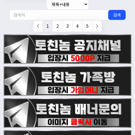
무료 중계 토친놈
검색
1
2
3
4
5