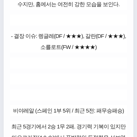
수지만, 홈에서는 여전히 강한 모습을 보인다.
- 결장 이슈: 렝글레(DF / ★★★), 갈란(DF / ★★★),
소를로트(FW / ★★★★)
비야레알 (스페인 1부 5위 / 최근 5전: 패무승패승)
최근 5경기에서 2승 1무 2패. 경기력 기복이 있지만