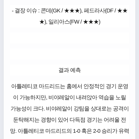
- 결장 이슈 : 콘데(GK / ★★★), 페드라사(DF / ★★
★), 일리아스(FW / ★★★)
결과 예측
아틀레티코 마드리드는 홈에서 안정적인 경기 운영
이 가능하지만, 비야레알이 내려앉아 역습을 노릴
가능성이 크다. 비야레알이 강팀을 상대로는 공격이
둔탁해지는 경향이 있어 다득점 경기는 어려울 전
망. 아틀레티코 마드리드의 1-0 혹은 2-0 승리가 유력