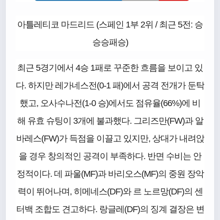
아틀레티코 마드리드 (스페인 1부 2위 / 최근 5전: 승
승승패승)
최근 5경기에서 4승 1패로 꾸준한 흐름을 보이고 있
다. 하지만 레가네스전(0-1 패)에서 공격 전개가 둔탁
했고, 오사수나전(1-0 승)에서도 점유율(66%)에 비
해 유효 슈팅이 3개에 불과했다. 그리즈만(FW)과 알
바레스(FW)가 득점을 이끌고 있지만, 상대가 내려앉
을 경우 창의적인 공격이 부족하다. 반면 수비는 안
정적이다. 데 파울(MF)과 바리오스(MF)의 중원 장악
력이 뛰어나며, 히메네스(DF)와 르 노르망(DF)의 센
터백 조합도 견고하다. 랑글레(DF)의 징계 결장은 변