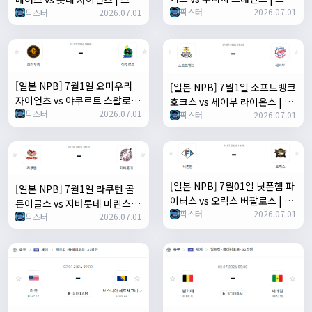
픽스터
2026.07.01
츠 분석 무료 중계 토친놈
픽스터
2026.07.01
츠 분석 무료 중계 토친놈
[일본 NPB] 7월1일 요미우리
[일본 NPB] 7월1일 소프트뱅크
자이언츠 vs 야쿠르트 스왈로즈
호크스 vs 세이부 라이온스 | 스
픽스터
2026.07.01
| 스포츠 분석 무료 중계 토친놈
픽스터
2026.07.01
포츠 분석 무료 중계 토친놈
[일본 NPB] 7월01일 닛폰햄 파
[일본 NPB] 7월1일 라쿠텐 골
이터스 vs 오릭스 버팔로스 | 스
든이글스 vs 지바롯데 마린스 |
픽스터
2026.07.01
포츠 분석 무료 중계 토친놈
픽스터
2026.07.01
스포츠 분석 무료 중계 토친놈