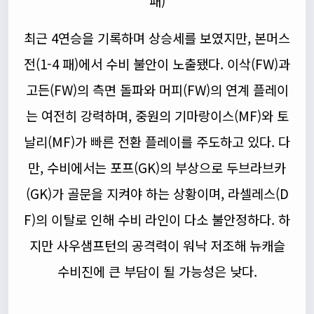
패)
최근 4연승을 기록하며 상승세를 보였지만, 본머스
전(1-4 패)에서 수비 불안이 노출됐다. 이삭(FW)과
고든(FW)의 측면 돌파와 머피(FW)의 연계 플레이
는 여전히 강력하며, 중원의 기마랑이스(MF)와 토
날리(MF)가 빠른 전환 플레이를 주도하고 있다. 다
만, 수비에서는 포프(GK)의 부상으로 두브라브카
(GK)가 골문을 지켜야 하는 상황이며, 라셀레스(D
F)의 이탈로 인해 수비 라인이 다소 불안정하다. 하
지만 사우샘프턴의 공격력이 워낙 저조해 뉴캐슬
수비진에 큰 부담이 될 가능성은 낮다.