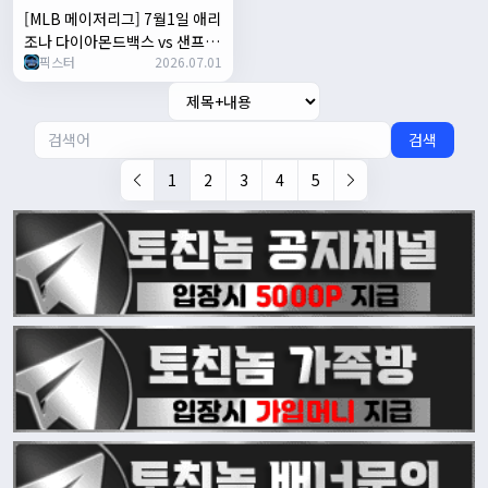
[MLB 메이저리그] 7월1일 애리
조나 다이아몬드백스 vs 샌프란
픽스터
2026.07.01
시스코 자이언츠 | 스포츠 분석
무료 중계 토친놈
검색
1
2
3
4
5