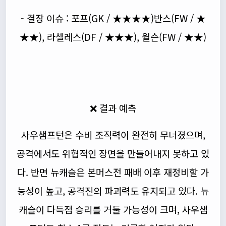
- 결장 이슈 : 포프(GK / ★★★★)반스(FW / ★
★★), 라셀레스(DF / ★★★), 윌슨(FW / ★★)
❌ 결과 예측
사우샘프턴은 수비 조직력이 완전히 무너졌으며,
공격에서도 위협적인 장면을 만들어내지 못하고 있
다. 반면 뉴캐슬은 본머스전 패배 이후 재정비할 가
능성이 높고, 공격진의 파괴력도 유지되고 있다. 뉴
캐슬이 다득점 승리를 거둘 가능성이 크며, 사우샘