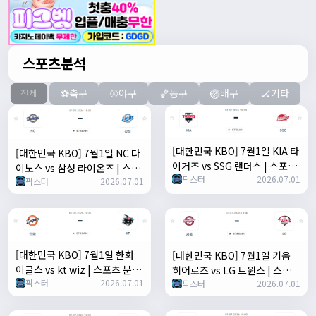
스포츠분석
⚽축구
⚾야구
🏀농구
🏐배구
🏒기타
전체
[대한민국 KBO] 7월1일 KIA 타
[대한민국 KBO] 7월1일 NC 다
이거즈 vs SSG 랜더스 | 스포츠
이노스 vs 삼성 라이온즈 | 스포
픽스터
2026.07.01
분석 무료 중계 토친놈
픽스터
2026.07.01
츠 분석 무료 중계 토친놈
[대한민국 KBO] 7월1일 한화
[대한민국 KBO] 7월1일 키움
이글스 vs kt wiz | 스포츠 분석
히어로즈 vs LG 트윈스 | 스포츠
픽스터
2026.07.01
픽스터
2026.07.01
무료 중계 토친놈
분석 무료 중계 토친놈