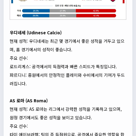
우디네세 (Udinese Calcio)
현재 성적: 우디네세는 최근 몇 경기에서 좋은 성적을 거두고 있으
며, 홈 경기에서의 성적이 좋습니다.
주요 선수:
로드리게스: 공격에서의 득점력과 빠른 스피드가 특징입니다.
파르디니: 중원에서의 안정적인 플레이와 수비에서의 기여가 두드
러집니다.
AS 로마 (AS Roma)
현재 성적: AS 로마는 리그에서 강력한 성적을 기록하고 있으며,
원정 경기에서도 좋은 성적을 보이고 있습니다.
주요 선수:
타미 에이브러햄: 팀의 주 득점원으로, 공격에서 중요한 역할을 합