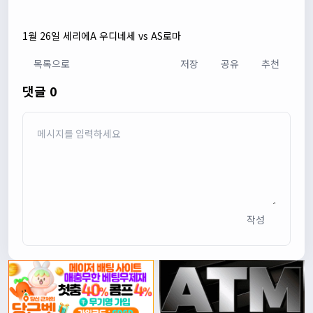
1월 26일 세리에A 우디네세 vs AS로마
목록으로
저장
공유
추천
댓글 0
작성