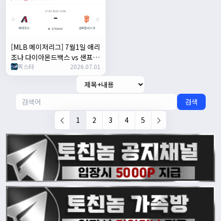
[MLB 메이저리그] 7월1일 애리
조나 다이아몬드백스 vs 샌프란
픽스터
2026.07.01
시스코 자이언츠 | 스포츠 분석
무료 중계 토친놈
검색
1
2
3
4
5