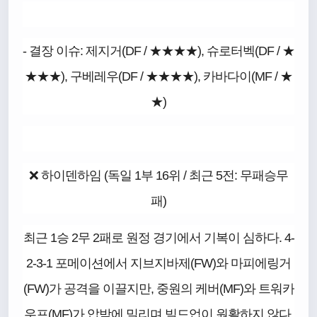
- 결장 이슈: 제지거(DF / ★★★★), 슈로터벡(DF / ★
★★★), 구베레우(DF / ★★★★), 카바다이(MF / ★
★)
❌ 하이덴하임 (독일 1부 16위 / 최근 5전: 무패승무
패)
최근 1승 2무 2패로 원정 경기에서 기복이 심하다. 4-
2-3-1 포메이션에서 지브지바제(FW)와 마피에링거
(FW)가 공격을 이끌지만, 중원의 케버(MF)와 트워카
우프(MF)가 압박에 밀리며 빌드업이 원활하지 않다.