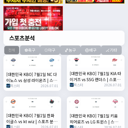
스포츠분석
⚽축구
⚾야구
🏀농구
🏐배구
🏒기타
전체
[대한민국 KBO] 7월1일 KIA 타
[대한민국 KBO] 7월1일 NC 다
이거즈 vs SSG 랜더스 | 스포츠
이노스 vs 삼성 라이온즈 | 스포
픽스터
2026.07.01
분석 무료 중계 토친놈
픽스터
2026.07.01
츠 분석 무료 중계 토친놈
[대한민국 KBO] 7월1일 한화
[대한민국 KBO] 7월1일 키움
이글스 vs kt wiz | 스포츠 분석
히어로즈 vs LG 트윈스 | 스포츠
픽스터
2026.07.01
픽스터
2026.07.01
무료 중계 토친놈
분석 무료 중계 토친놈