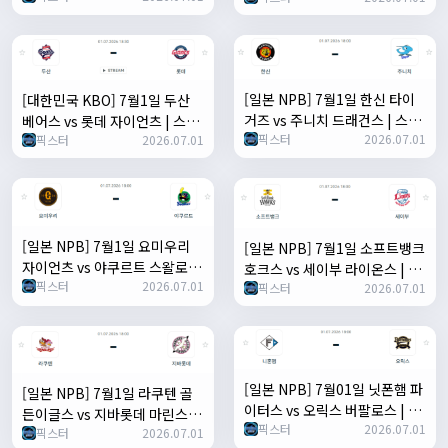
[일본 NPB] 7월1일 한신 타이
[대한민국 KBO] 7월1일 두산
거즈 vs 주니치 드래건스 | 스포
베어스 vs 롯데 자이언츠 | 스포
픽스터
2026.07.01
츠 분석 무료 중계 토친놈
픽스터
2026.07.01
츠 분석 무료 중계 토친놈
[일본 NPB] 7월1일 요미우리
[일본 NPB] 7월1일 소프트뱅크
자이언츠 vs 야쿠르트 스왈로즈
호크스 vs 세이부 라이온스 | 스
픽스터
2026.07.01
| 스포츠 분석 무료 중계 토친놈
픽스터
2026.07.01
포츠 분석 무료 중계 토친놈
[일본 NPB] 7월01일 닛폰햄 파
[일본 NPB] 7월1일 라쿠텐 골
이터스 vs 오릭스 버팔로스 | 스
든이글스 vs 지바롯데 마린스 |
픽스터
2026.07.01
포츠 분석 무료 중계 토친놈
픽스터
2026.07.01
스포츠 분석 무료 중계 토친놈