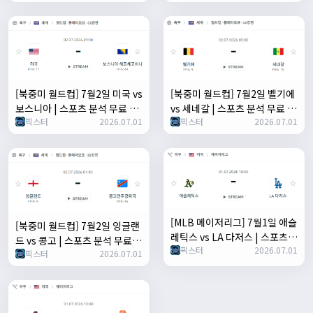
[북중미 월드컵] 7월2일 미국 vs
[북중미 월드컵] 7월2일 벨기에
보스니아 | 스포츠 분석 무료 중
vs 세네갈 | 스포츠 분석 무료 중
픽스터
2026.07.01
픽스터
2026.07.01
계 토친놈
계 토친놈
[MLB 메이저리그] 7월1일 애슬
[북중미 월드컵] 7월2일 잉글랜
레틱스 vs LA 다저스 | 스포츠
드 vs 콩고 | 스포츠 분석 무료
픽스터
2026.07.01
분석 무료 중계 토친놈
픽스터
2026.07.01
중계 토친놈