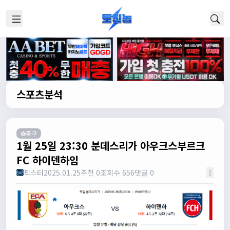
스포츠분석
⚽축구
1월 25일 23:30 분데스리가 아우크스부르크
FC 하이덴하임
픽스터
2025.01.25
추천 0
조회수 656
댓글 0