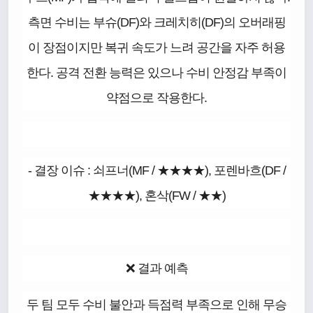
측면 수비는 부슈(DF)와 크레치히(DF)의 오버래핑
이 장점이지만 복귀 속도가 느려 공간을 자주 허용
한다. 공격 전환 능력은 있으나 수비 안정감 부족이
약점으로 작용한다.
- 결장 이슈 : 쇠프너(MF / ★★★★), 포렌바흐(DF /
★★★★), 혼삭(FW / ★★)
❌ 결과 예측
두 팀 모두 수비 불안과 득점력 부족으로 인해 무승