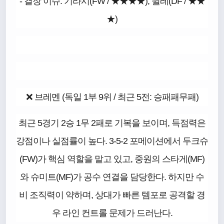
- 결장 이슈: 기라시(FW / ★★★★), 쥘레(DF / ★★
★)
❌ 브레멘 (독일 1부 9위 / 최근 5전: 승패패무패)
최근 5경기 2승 1무 2패로 기복을 보이며, 득점력은
강점이나 실점률이 높다. 3-5-2 포메이션에서 두크슈
(FW)가 핵심 역할을 맡고 있고, 중원의 스타게(MF)
와 슈미트(MF)가 공수 연결을 담당한다. 하지만 수
비 조직력이 약하며, 상대가 빠른 템포로 공격할 경
우 라인 컨트롤 문제가 드러난다.