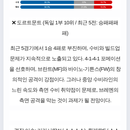
❌ 도르트문트 (독일 1부 10위 / 최근 5전: 승패패패
패)
최근 5경기에서 1승 4패로 부진하며, 수비와 빌드업
문제가 지속적으로 노출되고 있다. 4-1-4-1 포메이션
을 선호하며, 브란트(MF)와 바이노-기튼스(FW)의 창
의적인 공격이 강점이다. 그러나 중앙 수비라인의
느린 속도와 측면 수비 취약점이 문제로, 브레멘의
측면 공격을 막는 것이 과제가 될 전망이다.