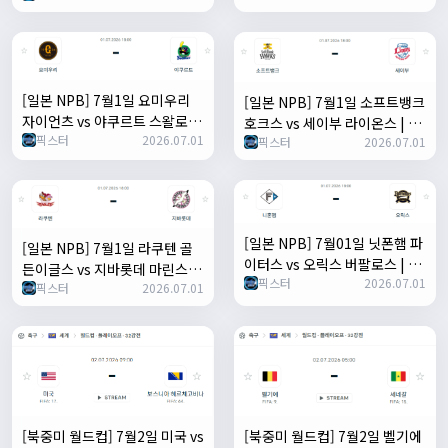
[일본 NPB] 7월1일 요미우리
[일본 NPB] 7월1일 소프트뱅크
자이언츠 vs 야쿠르트 스왈로즈
호크스 vs 세이부 라이온스 | 스
픽스터
2026.07.01
| 스포츠 분석 무료 중계 토친놈
픽스터
2026.07.01
포츠 분석 무료 중계 토친놈
[일본 NPB] 7월01일 닛폰햄 파
[일본 NPB] 7월1일 라쿠텐 골
이터스 vs 오릭스 버팔로스 | 스
든이글스 vs 지바롯데 마린스 |
픽스터
2026.07.01
포츠 분석 무료 중계 토친놈
픽스터
2026.07.01
스포츠 분석 무료 중계 토친놈
[북중미 월드컵] 7월2일 미국 vs
[북중미 월드컵] 7월2일 벨기에