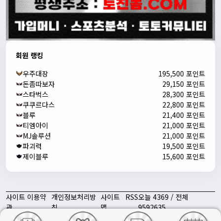
회원 랭킹
우주대장
195,500 포인트
돈좀따보자
29,150 포인트
스타벅스
28,300 포인트
쿠쿠르다스
22,800 포인트
블루
21,400 포인트
티엠아이
21,000 포인트
MJ솔루션
21,000 포인트
파괴력
19,500 포인트
제이블루
15,600 포인트
사이트 이용약
개인정보처리방
사이트
RSS
오늘 4369 / 전체
관
침
맵
9592635
토친놈 | 스포츠 중계 · 스포츠 분석 대표 토토 커뮤니티 ⓒ All rights