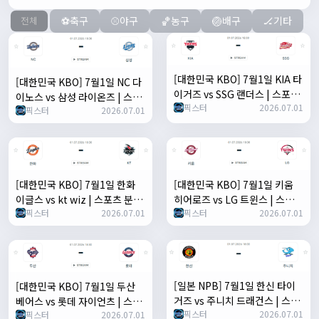
⚽축구
⚾야구
🏀농구
🏐배구
🏒기타
전체
[대한민국 KBO] 7월1일 KIA 타
[대한민국 KBO] 7월1일 NC 다
이거즈 vs SSG 랜더스 | 스포츠
이노스 vs 삼성 라이온즈 | 스포
픽스터
2026.07.01
분석 무료 중계 토친놈
픽스터
2026.07.01
츠 분석 무료 중계 토친놈
[대한민국 KBO] 7월1일 한화
[대한민국 KBO] 7월1일 키움
이글스 vs kt wiz | 스포츠 분석
히어로즈 vs LG 트윈스 | 스포츠
픽스터
2026.07.01
픽스터
2026.07.01
무료 중계 토친놈
분석 무료 중계 토친놈
[일본 NPB] 7월1일 한신 타이
[대한민국 KBO] 7월1일 두산
거즈 vs 주니치 드래건스 | 스포
베어스 vs 롯데 자이언츠 | 스포
픽스터
2026.07.01
츠 분석 무료 중계 토친놈
픽스터
2026.07.01
츠 분석 무료 중계 토친놈