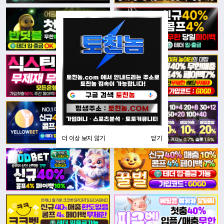
더 이상 보지 않기
닫기