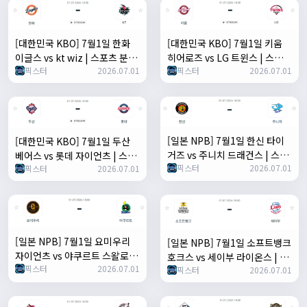
[대한민국 KBO] 7월1일 한화
[대한민국 KBO] 7월1일 키움
이글스 vs kt wiz | 스포츠 분석
히어로즈 vs LG 트윈스 | 스포츠
픽스터
2026.07.01
픽스터
2026.07.01
무료 중계 토친놈
분석 무료 중계 토친놈
[일본 NPB] 7월1일 한신 타이
[대한민국 KBO] 7월1일 두산
거즈 vs 주니치 드래건스 | 스포
베어스 vs 롯데 자이언츠 | 스포
픽스터
2026.07.01
츠 분석 무료 중계 토친놈
픽스터
2026.07.01
츠 분석 무료 중계 토친놈
[일본 NPB] 7월1일 요미우리
[일본 NPB] 7월1일 소프트뱅크
자이언츠 vs 야쿠르트 스왈로즈
호크스 vs 세이부 라이온스 | 스
픽스터
2026.07.01
| 스포츠 분석 무료 중계 토친놈
픽스터
2026.07.01
포츠 분석 무료 중계 토친놈