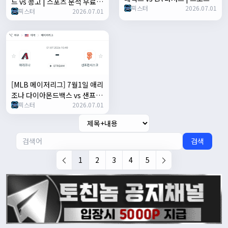
드 vs 콩고 | 스포츠 분석 무료
픽스터
2026.07.01
분석 무료 중계 토친놈
픽스터
2026.07.01
중계 토친놈
[MLB 메이저리그] 7월1일 애리
조나 다이아몬드백스 vs 샌프란
픽스터
2026.07.01
시스코 자이언츠 | 스포츠 분석
무료 중계 토친놈
검색
1
2
3
4
5