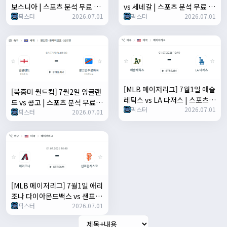
보스니아 | 스포츠 분석 무료 중
vs 세네갈 | 스포츠 분석 무료 중
픽스터
2026.07.01
픽스터
2026.07.01
계 토친놈
계 토친놈
[MLB 메이저리그] 7월1일 애슬
[북중미 월드컵] 7월2일 잉글랜
레틱스 vs LA 다저스 | 스포츠
드 vs 콩고 | 스포츠 분석 무료
픽스터
2026.07.01
분석 무료 중계 토친놈
픽스터
2026.07.01
중계 토친놈
[MLB 메이저리그] 7월1일 애리
조나 다이아몬드백스 vs 샌프란
픽스터
2026.07.01
시스코 자이언츠 | 스포츠 분석
무료 중계 토친놈