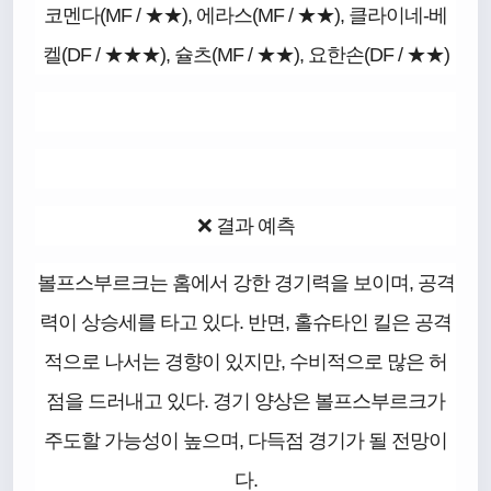
코멘다(MF / ★★), 에라스(MF / ★★), 클라이네-베
켈(DF / ★★★), 슐츠(MF / ★★), 요한손(DF / ★★)
❌ 결과 예측
볼프스부르크는 홈에서 강한 경기력을 보이며, 공격
력이 상승세를 타고 있다. 반면, 홀슈타인 킬은 공격
적으로 나서는 경향이 있지만, 수비적으로 많은 허
점을 드러내고 있다. 경기 양상은 볼프스부르크가
주도할 가능성이 높으며, 다득점 경기가 될 전망이
다.