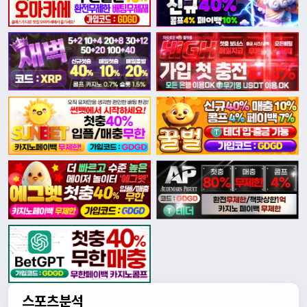
스포츠분석