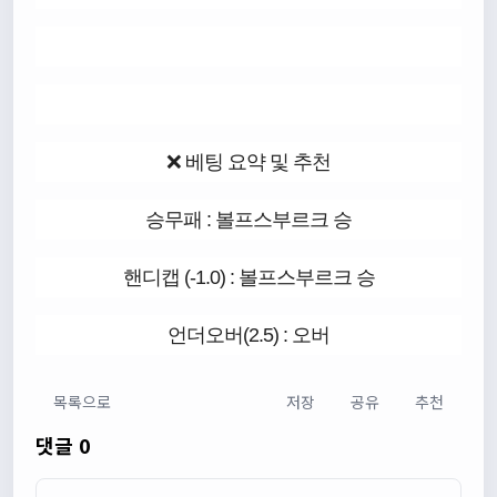
❌ 베팅 요약 및 추천
승무패 : 볼프스부르크 승
핸디캡 (-1.0) : 볼프스부르크 승
언더오버(2.5) : 오버
목록으로
저장
공유
추천
댓글 0