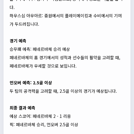
다.
하우스심 아우아르: 중원에서의 플레이메이킹과 수비에서의 기여
가 두드러집니다.
경기 예측
승무패 예측: 페네르바체 승리 예상
페네르바체의 홈 경기에서의 성적과 선수들의 활약을 고려할 때,
페네르바체가 우세할 것으로 보입니다.
언오버 예측: 2.5골 이상
두 팀의 공격력을 고려할 때, 2.5골 이상의 경기가 예상됩니다.
최종 결과 예측
예상 스코어: 페네르바체 2 - 1 리옹
픽: 페네르바체 승리, 언오버 2.5골 이상