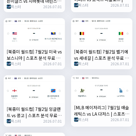
든이글스 vs 지바롯데 마린스 |
픽스터
2026.07.01
포츠 분석 무료 중계 토친놈
픽스터
2026.07.01
스포츠 분석 무료 중계 토친놈
[북중미 월드컵] 7월2일 미국 vs
[북중미 월드컵] 7월2일 벨기에
보스니아 | 스포츠 분석 무료 중
vs 세네갈 | 스포츠 분석 무료 중
픽스터
2026.07.01
픽스터
2026.07.01
계 토친놈
계 토친놈
[MLB 메이저리그] 7월1일 애슬
[북중미 월드컵] 7월2일 잉글랜
레틱스 vs LA 다저스 | 스포츠
드 vs 콩고 | 스포츠 분석 무료
픽스터
2026.07.01
분석 무료 중계 토친놈
픽스터
2026.07.01
중계 토친놈