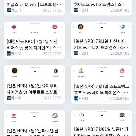
이글스 vs kt wiz | 스포츠 분석
히어로즈 vs LG 트윈스 | 스포츠
픽스터
2026.07.01
픽스터
2026.07.01
무료 중계 토친놈
분석 무료 중계 토친놈
[일본 NPB] 7월1일 한신 타이
[대한민국 KBO] 7월1일 두산
거즈 vs 주니치 드래건스 | 스포
베어스 vs 롯데 자이언츠 | 스포
픽스터
2026.07.01
츠 분석 무료 중계 토친놈
픽스터
2026.07.01
츠 분석 무료 중계 토친놈
[일본 NPB] 7월1일 요미우리
[일본 NPB] 7월1일 소프트뱅크
자이언츠 vs 야쿠르트 스왈로즈
호크스 vs 세이부 라이온스 | 스
픽스터
2026.07.01
| 스포츠 분석 무료 중계 토친놈
픽스터
2026.07.01
포츠 분석 무료 중계 토친놈
[일본 NPB] 7월01일 닛폰햄 파
[일본 NPB] 7월1일 라쿠텐 골
이터스 vs 오릭스 버팔로스 | 스