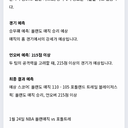
다.
경기 예측
승무패 예측: 올랜도 매직 승리 예상
매직의 홈 경기에서의 강세가 예상됩니다.
언오버 예측: 215점 이상
두 팀의 공격력을 고려할 때, 215점 이상의 경기가 예상됩니다.
최종 결과 예측
예상 스코어: 올랜도 매직 110 - 105 포틀랜드 트레일 블레이저스
픽: 올랜도 매직 승리, 언오버 215점 이상
1월 24일 NBA 올랜매직 vs 포틀트레