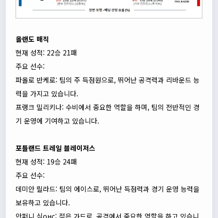
올랜도 매직
현재 성적: 22승 21패
주요 선수:
파올로 반케로: 팀의 주 득점원으로, 뛰어난 공격력과 리바운드 능
력을 가지고 있습니다.
프랭크 밀리키나: 수비에서 중요한 역할을 하며, 팀의 전반적인 경
기 운영에 기여하고 있습니다.
포틀랜드 트레일 블레이저스
현재 성적: 19승 24패
주요 선수:
데미안 릴라드: 팀의 에이스로, 뛰어난 득점력과 경기 운영 능력을
보유하고 있습니다.
안퍼니 심онс: 젊은 가드로, 공격에서 중요한 역할을 하고 있습니