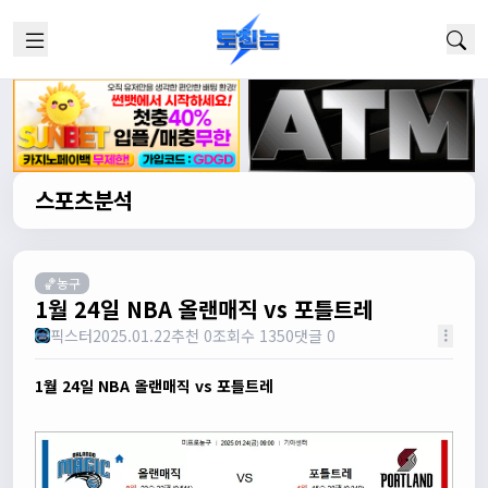
스포츠분석
🏀농구
1월 24일 NBA 올랜매직 vs 포틀트레
픽스터
2025.01.22
추천 0
조회수 1350
댓글 0
1월 24일 NBA 올랜매직 vs 포틀트레