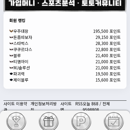
회원 랭킹
우주대장
195,500 포인트
돈좀따보자
29,150 포인트
스타벅스
28,300 포인트
쿠쿠르다스
22,800 포인트
블루
21,400 포인트
티엠아이
21,000 포인트
MJ솔루션
21,000 포인트
파괴력
19,500 포인트
제이블루
15,600 포인트
사이트 이용약
개인정보처리방
사이트
RSS
오늘 868 / 전체
관
침
맵
9598808
토친놈 | 스포츠 중계 · 스포츠 분석 대표 토토 커뮤니티 ⓒ All rights
reserved.