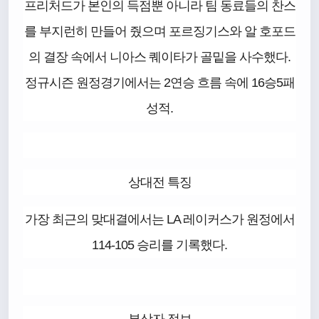
프리처드가 본인의 득점뿐 아니라 팀 동료들의 찬스
를 부지런히 만들어 줬으며 포르징기스와 알 호포드
의 결장 속에서 니아스 퀘이타가 골밑을 사수했다.
정규시즌 원정경기에서는 2연승 흐름 속에 16승5패
성적.
상대전 특징
가장 최근의 맞대결에서는 LA 레이커스가 원정에서
114-105 승리를 기록했다.
부상자 정보