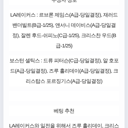
LA레이커스 : 르브론 제임스(A급-당일결정), 재러드
밴더빌트(B급-1/25), 앤서니 데이비스(A급-당일결
정), 잘렌 후드-쉬피노(C급-1/25), 크리스찬 우드(B
급-1/25)
보스턴 셀틱스 : 드류 피터슨(C급-당일결정), 알 호포
드(A급-당일결정), 즈루 홀리데이(A급-당일결정), 크
리스탑스 포르징기스(A급-당일결정)
베팅 추천
LA레이커스와 일전을 위해서 즈루 홀리데이, 크리스