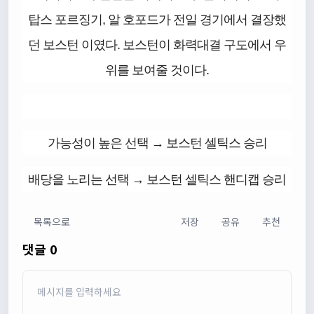
탑스 포르징기, 알 호포드가 전일 경기에서 결장했
던 보스턴 이였다. 보스턴이 화력대결 구도에서 우
위를 보여줄 것이다.
가능성이 높은 선택 → 보스턴 셀틱스 승리
배당을 노리는 선택 → 보스턴 셀틱스 핸디캡 승리
목록으로
저장
공유
추천
댓글 0