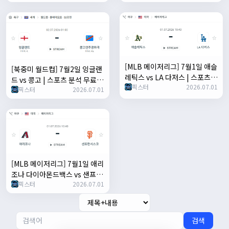
[MLB 메이저리그] 7월1일 애슬
[북중미 월드컵] 7월2일 잉글랜
레틱스 vs LA 다저스 | 스포츠
드 vs 콩고 | 스포츠 분석 무료
픽스터
2026.07.01
분석 무료 중계 토친놈
픽스터
2026.07.01
중계 토친놈
[MLB 메이저리그] 7월1일 애리
조나 다이아몬드백스 vs 샌프란
픽스터
2026.07.01
시스코 자이언츠 | 스포츠 분석
무료 중계 토친놈
검색