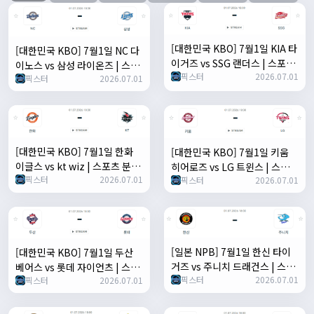
[대한민국 KBO] 7월1일 KIA 타
[대한민국 KBO] 7월1일 NC 다
이거즈 vs SSG 랜더스 | 스포츠
이노스 vs 삼성 라이온즈 | 스포
픽스터
2026.07.01
분석 무료 중계 토친놈
픽스터
2026.07.01
츠 분석 무료 중계 토친놈
[대한민국 KBO] 7월1일 한화
[대한민국 KBO] 7월1일 키움
이글스 vs kt wiz | 스포츠 분석
히어로즈 vs LG 트윈스 | 스포츠
픽스터
2026.07.01
픽스터
2026.07.01
무료 중계 토친놈
분석 무료 중계 토친놈
[일본 NPB] 7월1일 한신 타이
[대한민국 KBO] 7월1일 두산
거즈 vs 주니치 드래건스 | 스포
베어스 vs 롯데 자이언츠 | 스포
픽스터
2026.07.01
츠 분석 무료 중계 토친놈
픽스터
2026.07.01
츠 분석 무료 중계 토친놈