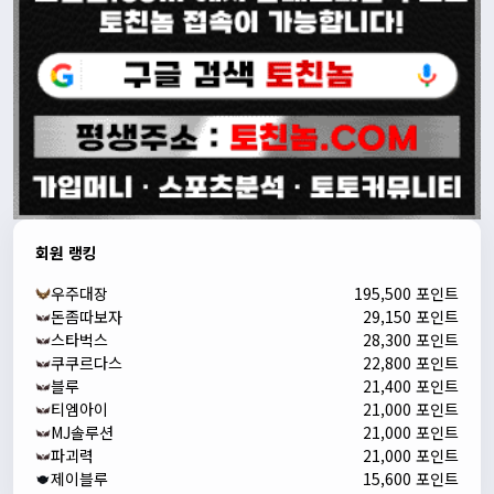
회원 랭킹
우주대장
195,500 포인트
돈좀따보자
29,150 포인트
스타벅스
28,300 포인트
쿠쿠르다스
22,800 포인트
블루
21,400 포인트
티엠아이
21,000 포인트
MJ솔루션
21,000 포인트
파괴력
21,000 포인트
제이블루
15,600 포인트