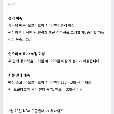
니다.
경기 예측
승무패 예측: 오클라호마 시티 썬더 승리 예상
썬더의 전반적인 팀 전력과 최근 경기력을 고려할 때, 승리할 가능
성이 높습니다.
언오버 예측: 220점 이상
두 팀의 공격력을 고려할 때, 220점 이상의 경기가 예상됩니다.
최종 결과 예측
예상 스코어: 오클라호마 시티 썬더 112 - 108 유타 재즈
픽: 오클라호마 시티 썬더 승리, 언오버 220점 이상
1월 23일 NBA 오클썬더 vs 유타재즈