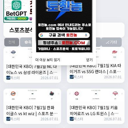
스포츠분석
⚽축구
⚾야구
🏀농구
🏐배구
🏒기타
전체
더 이상 보지 않기
닫기
[대한민국 KBO] 7월1일 KIA 타
[대한민국 KBO] 7월1일 NC 다
이거즈 vs SSG 랜더스 | 스포츠
이노스 vs 삼성 라이온즈 | 스포
픽스터
2026.07.01
분석 무료 중계 토친놈
픽스터
2026.07.01
츠 분석 무료 중계 토친놈
[대한민국 KBO] 7월1일 한화
[대한민국 KBO] 7월1일 키움
이글스 vs kt wiz | 스포츠 분석
히어로즈 vs LG 트윈스 | 스포츠
픽스터
2026.07.01
픽스터
2026.07.01
무료 중계 토친놈
분석 무료 중계 토친놈