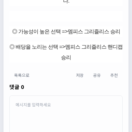
다.
◎ 가능성이 높은 선택 =>멤피스 그리즐리스 승리
◎ 배당을 노리는 선택 =>멤피스 그리즐리스 핸디캡
승리
목록으로
저장
공유
추천
댓글 0