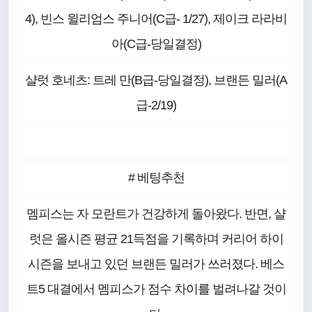
4), 빈스 윌리엄스 주니어(C급- 1/27), 제이크 라라비
아(C급-당일결정)
샬럿 호네츠: 트레 만(B급-당일결정), 브랜든 밀러(A
급-2/19)
# 베팅추천
멤피스는 자 모란트가 건강하게 돌아왔다. 반면, 샬
럿은 올시즌 평균 21득점을 기록하며 커리어 하이
시즌을 보내고 있던 브랜든 밀러가 쓰러졌다. 베스
트5 대결에서 멤피스가 점수 차이를 벌려나갈 것이