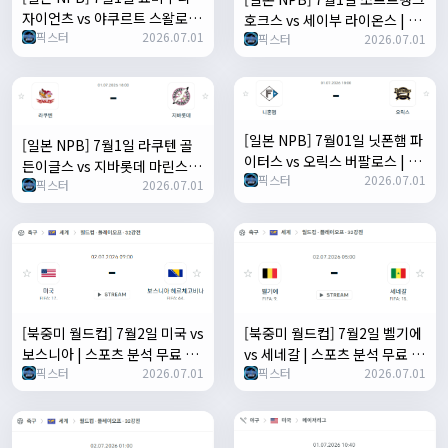
자이언츠 vs 야쿠르트 스왈로즈
호크스 vs 세이부 라이온스 | 스
픽스터
2026.07.01
| 스포츠 분석 무료 중계 토친놈
픽스터
2026.07.01
포츠 분석 무료 중계 토친놈
[일본 NPB] 7월01일 닛폰햄 파
[일본 NPB] 7월1일 라쿠텐 골
이터스 vs 오릭스 버팔로스 | 스
든이글스 vs 지바롯데 마린스 |
픽스터
2026.07.01
포츠 분석 무료 중계 토친놈
픽스터
2026.07.01
스포츠 분석 무료 중계 토친놈
[북중미 월드컵] 7월2일 미국 vs
[북중미 월드컵] 7월2일 벨기에
보스니아 | 스포츠 분석 무료 중
vs 세네갈 | 스포츠 분석 무료 중
픽스터
2026.07.01
픽스터
2026.07.01
계 토친놈
계 토친놈