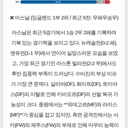
❌ 아스날 (잉글랜드 1부 2위 / 최근 5전: 무패무승무)
아스날은 최근 5경기에서 1승 2무 2패를 기록하며
기복 있는 경기력을 보이고 있다. 뉴캐슬전(0-2 패),
맨유전(1-1 무)에서 연이어 실망스러운 모습을 보였
고, 가장 최근 경기인 아스톤 빌라전(2-2 무)에서도
후반 집중력 부족이 드러났다. 수비진의 부상 이슈
가 가장 큰 문제다. 살리바(DF), 화이트(DF), 토미야
스(DF)의 이탈로 인해 키비오르(DF)의 선발 복귀 가
능성이 크다. 중원에서는 **외데고르(MF)와 라이스
(MF)**가 중심을 잡고 있지만, 측면 공격진에서는 사
카(FW)와 제주스(FW)의 부재로 인해 마무리 능력이