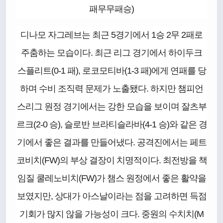
패무무패승)
디나모 자그레브는 최근 5경기에서 1승 2무 2패로
주춤하는 모습이다. 최근 리그 경기에서 하이두크
스플리트(0-1 패), 로코모티바(1-3 패)에게 연패를 당
하며 수비 조직력 문제가 노출됐다. 하지만 챔피언
스리그 원정 경기에서는 강한 모습을 보이며 잘츠부
르크(2-0 승), 슬로반 브라티슬라바(4-1 승)와 같은 경
기에서 좋은 결과를 만들어냈다. 공격진에서는 페트
코비치(FW)의 부상 결장이 치명적이다. 최전방을 책
임질 쿨레노비치(FW)가 챔스 원정에서 좋은 활약을
보였지만, 상대가 아스날이라는 점을 고려하면 득점
기회가 많지 않을 가능성이 크다. 중원의 수치치(M