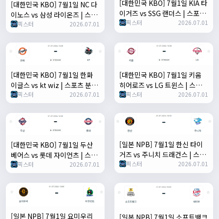
[대한민국 KBO] 7월1일 KIA 타
[대한민국 KBO] 7월1일 NC 다
이거즈 vs SSG 랜더스 | 스포츠
이노스 vs 삼성 라이온즈 | 스포
픽스터
2026.07.01
분석 무료 중계 토친놈
픽스터
2026.07.01
츠 분석 무료 중계 토친놈
[대한민국 KBO] 7월1일 한화
[대한민국 KBO] 7월1일 키움
이글스 vs kt wiz | 스포츠 분석
히어로즈 vs LG 트윈스 | 스포츠
픽스터
2026.07.01
픽스터
2026.07.01
무료 중계 토친놈
분석 무료 중계 토친놈
[일본 NPB] 7월1일 한신 타이
[대한민국 KBO] 7월1일 두산
거즈 vs 주니치 드래건스 | 스포
베어스 vs 롯데 자이언츠 | 스포
픽스터
2026.07.01
츠 분석 무료 중계 토친놈
픽스터
2026.07.01
츠 분석 무료 중계 토친놈
[일본 NPB] 7월1일 요미우리
[일본 NPB] 7월1일 소프트뱅크