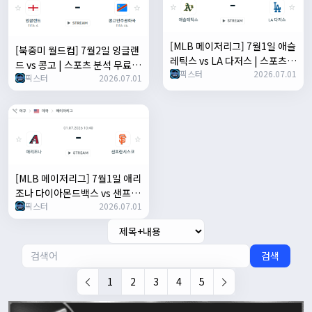
[MLB 메이저리그] 7월1일 애슬
[북중미 월드컵] 7월2일 잉글랜
레틱스 vs LA 다저스 | 스포츠
드 vs 콩고 | 스포츠 분석 무료
픽스터
2026.07.01
분석 무료 중계 토친놈
픽스터
2026.07.01
중계 토친놈
[MLB 메이저리그] 7월1일 애리
조나 다이아몬드백스 vs 샌프란
픽스터
2026.07.01
시스코 자이언츠 | 스포츠 분석
무료 중계 토친놈
검색
1
2
3
4
5