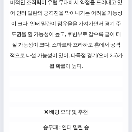
비적인 조직력이 유럽 무대에서 약점을 드러내고 있
어 인터 밀란의 공격진을 막아내기는 어려울 가능성
이 크다. 인터 밀란이 점유율을 가져가면서 경기 주
도권을 쥘 가능성이 높고, 후반부로 갈수록 골이 터
질 가능성이 크다. 스파르타 프라하도 홈에서 공격
적으로 나설 가능성이 있어, 다득점 경기(오버 2.5)가
될 확률이 높다.
❌ 베팅 요약 및 추천
승무패 : 인터 밀란 승