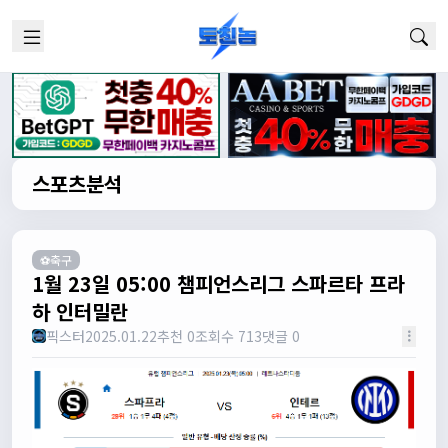
스포츠분석
⚽축구
1월 23일 05:00 챔피언스리그 스파르타 프라
하 인터밀란
픽스터
2025.01.22
추천 0
조회수 713
댓글 0