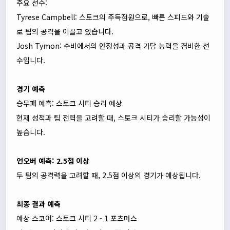
주요 선수:
Tyrese Campbell: 스토크의 주득점원으로, 빠른 스피드와 기술
로 팀의 공격을 이끌고 있습니다.
Josh Tymon: 수비에서의 안정성과 공격 가담 능력을 겸비한 선
수입니다.
경기 예측
승무패 예측: 스토크 시티 승리 예상
현재 성적과 팀 전력을 고려할 때, 스토크 시티가 승리할 가능성이
높습니다.
언오버 예측: 2.5점 이상
두 팀의 공격력을 고려할 때, 2.5점 이상의 경기가 예상됩니다.
최종 결과 예측
예상 스코어: 스토크 시티 2 - 1 포츠머스