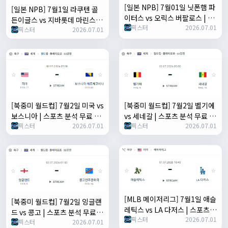
[일본 NPB] 7월01일 닛폰햄 파
[일본 NPB] 7월1일 라쿠텐 골
이터스 vs 오릭스 버팔로스 | 스
든이글스 vs 지바롯데 마린스 |
픽스터
2026.07.01
포츠 분석 무료 중계 토친놈
픽스터
2026.07.01
스포츠 분석 무료 중계 토친놈
[북중미 월드컵] 7월2일 미국 vs
[북중미 월드컵] 7월2일 벨기에
보스니아 | 스포츠 분석 무료 중
vs 세네갈 | 스포츠 분석 무료 중
픽스터
2026.07.01
픽스터
2026.07.01
계 토친놈
계 토친놈
[MLB 메이저리그] 7월1일 애슬
[북중미 월드컵] 7월2일 잉글랜
레틱스 vs LA 다저스 | 스포츠
드 vs 콩고 | 스포츠 분석 무료
픽스터
2026.07.01
분석 무료 중계 토친놈
픽스터
2026.07.01
중계 토친놈