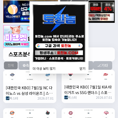
스포츠분석
⚽축구
⚾야구
🏀농구
🏐배구
🏒기타
전체
더 이상 보지 않기
닫기
[대한민국 KBO] 7월1일 KIA 타
[대한민국 KBO] 7월1일 NC 다
이거즈 vs SSG 랜더스 | 스포츠
이노스 vs 삼성 라이온즈 | 스포
픽스터
2026.07.01
분석 무료 중계 토친놈
픽스터
2026.07.01
츠 분석 무료 중계 토친놈