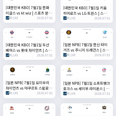
[대한민국 KBO] 7월1일 한화
[대한민국 KBO] 7월1일 키움
이글스 vs kt wiz | 스포츠 분석
히어로즈 vs LG 트윈스 | 스포츠
픽스터
2026.07.01
픽스터
2026.07.01
무료 중계 토친놈
분석 무료 중계 토친놈
[일본 NPB] 7월1일 한신 타이
[대한민국 KBO] 7월1일 두산
거즈 vs 주니치 드래건스 | 스포
베어스 vs 롯데 자이언츠 | 스포
픽스터
2026.07.01
츠 분석 무료 중계 토친놈
픽스터
2026.07.01
츠 분석 무료 중계 토친놈
[일본 NPB] 7월1일 요미우리
[일본 NPB] 7월1일 소프트뱅크
자이언츠 vs 야쿠르트 스왈로즈
호크스 vs 세이부 라이온스 | 스
픽스터
2026.07.01
| 스포츠 분석 무료 중계 토친놈
픽스터
2026.07.01
포츠 분석 무료 중계 토친놈