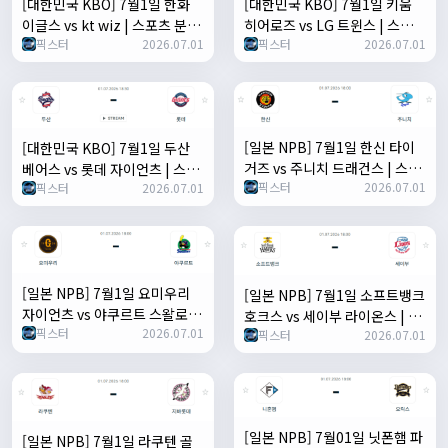
[대한민국 KBO] 7월1일 한화
[대한민국 KBO] 7월1일 키움
이글스 vs kt wiz | 스포츠 분석
히어로즈 vs LG 트윈스 | 스포츠
픽스터
2026.07.01
픽스터
2026.07.01
무료 중계 토친놈
분석 무료 중계 토친놈
[일본 NPB] 7월1일 한신 타이
[대한민국 KBO] 7월1일 두산
거즈 vs 주니치 드래건스 | 스포
베어스 vs 롯데 자이언츠 | 스포
픽스터
2026.07.01
츠 분석 무료 중계 토친놈
픽스터
2026.07.01
츠 분석 무료 중계 토친놈
[일본 NPB] 7월1일 요미우리
[일본 NPB] 7월1일 소프트뱅크
자이언츠 vs 야쿠르트 스왈로즈
호크스 vs 세이부 라이온스 | 스
픽스터
2026.07.01
| 스포츠 분석 무료 중계 토친놈
픽스터
2026.07.01
포츠 분석 무료 중계 토친놈
[일본 NPB] 7월01일 닛폰햄 파
[일본 NPB] 7월1일 라쿠텐 골