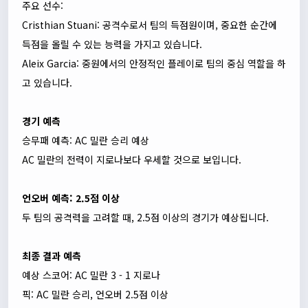
주요 선수:
Cristhian Stuani: 공격수로서 팀의 득점원이며, 중요한 순간에
득점을 올릴 수 있는 능력을 가지고 있습니다.
Aleix Garcia: 중원에서의 안정적인 플레이로 팀의 중심 역할을 하
고 있습니다.
경기 예측
승무패 예측: AC 밀란 승리 예상
AC 밀란의 전력이 지로나보다 우세할 것으로 보입니다.
언오버 예측: 2.5점 이상
두 팀의 공격력을 고려할 때, 2.5점 이상의 경기가 예상됩니다.
최종 결과 예측
예상 스코어: AC 밀란 3 - 1 지로나
픽: AC 밀란 승리, 언오버 2.5점 이상