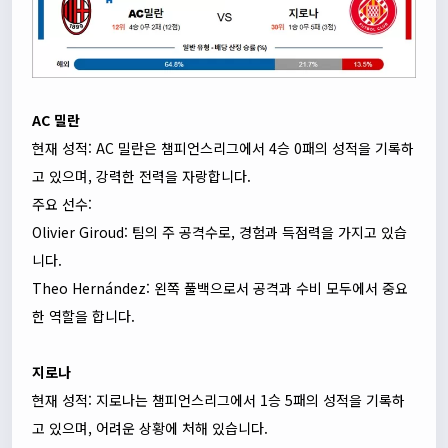
AC 밀란
현재 성적: AC 밀란은 챔피언스리그에서 4승 0패의 성적을 기록하
고 있으며, 강력한 전력을 자랑합니다.
주요 선수:
Olivier Giroud: 팀의 주 공격수로, 경험과 득점력을 가지고 있습
니다.
Theo Hernández: 왼쪽 풀백으로서 공격과 수비 모두에서 중요
한 역할을 합니다.
지로나
현재 성적: 지로나는 챔피언스리그에서 1승 5패의 성적을 기록하
고 있으며, 어려운 상황에 처해 있습니다.