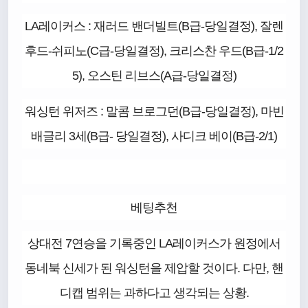
LA레이커스 : 재러드 밴더빌트(B급-당일결정), 잘렌
후드-쉬피노(C급-당일결정), 크리스찬 우드(B급-1/2
5), 오스틴 리브스(A급-당일결정)
워싱턴 위저즈 : 말콤 브로그던(B급-당일결정), 마빈
배글리 3세(B급- 당일결정), 사디크 베이(B급-2/1)
베팅추천
상대전 7연승을 기록중인 LA레이커스가 원정에서
동네북 신세가 된 워싱턴을 제압할 것이다. 다만, 핸
디캡 범위는 과하다고 생각되는 상황.