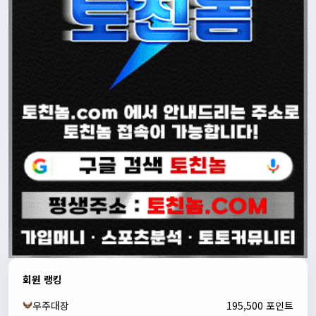
회원 랭킹
우주대장
195,500 포인트