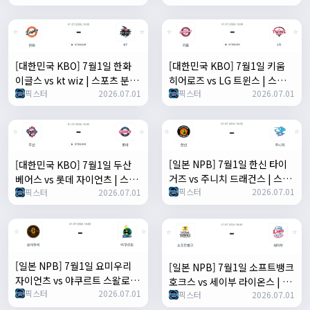
[대한민국 KBO] 7월1일 한화
[대한민국 KBO] 7월1일 키움
이글스 vs kt wiz | 스포츠 분석
히어로즈 vs LG 트윈스 | 스포츠
픽스터
2026.07.01
픽스터
2026.07.01
무료 중계 토친놈
분석 무료 중계 토친놈
[일본 NPB] 7월1일 한신 타이
[대한민국 KBO] 7월1일 두산
거즈 vs 주니치 드래건스 | 스포
베어스 vs 롯데 자이언츠 | 스포
픽스터
2026.07.01
츠 분석 무료 중계 토친놈
픽스터
2026.07.01
츠 분석 무료 중계 토친놈
[일본 NPB] 7월1일 요미우리
[일본 NPB] 7월1일 소프트뱅크
자이언츠 vs 야쿠르트 스왈로즈
호크스 vs 세이부 라이온스 | 스
픽스터
2026.07.01
| 스포츠 분석 무료 중계 토친놈
픽스터
2026.07.01
포츠 분석 무료 중계 토친놈