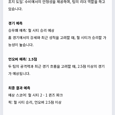
조지 도일: 수비에서의 안정성을 제공하며, 팀의 리더 역할을 하고
있습니다.
경기 예측
승무패 예측: 헐 시티 승리 예상
홈 경기에서의 강세와 최근 성적을 고려할 때, 헐 시티가 승리할 가
능성이 높습니다.
언오버 예측: 2.5점
두 팀의 공격력과 최근 경기 흐름을 고려할 때, 2.5점 이상의 경기
가 예상됩니다.
최종 결과 예측
예상 스코어: 헐 시티 2 - 1 퀸즈 파크
픽: 헐 시티 승리, 언오버 2.5점 이상