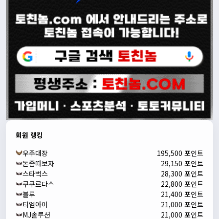
회원 랭킹
우주대장
195,500 포인트
돈좀따보자
29,150 포인트
스타벅스
28,300 포인트
쿠쿠르다스
22,800 포인트
블루
21,400 포인트
티엠아이
21,000 포인트
MJ솔루션
21,000 포인트