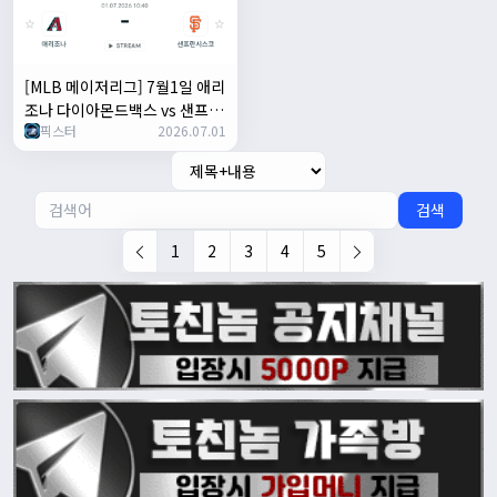
[MLB 메이저리그] 7월1일 애리
조나 다이아몬드백스 vs 샌프란
픽스터
2026.07.01
시스코 자이언츠 | 스포츠 분석
무료 중계 토친놈
검색
1
2
3
4
5