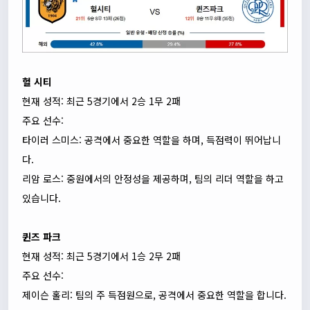
헐 시티
현재 성적: 최근 5경기에서 2승 1무 2패
주요 선수:
타이러 스미스: 공격에서 중요한 역할을 하며, 득점력이 뛰어납니
다.
리암 로스: 중원에서의 안정성을 제공하며, 팀의 리더 역할을 하고
있습니다.
퀸즈 파크
현재 성적: 최근 5경기에서 1승 2무 2패
주요 선수:
제이슨 홀리: 팀의 주 득점원으로, 공격에서 중요한 역할을 합니다.