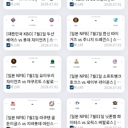
픽스터
2026.07.01
픽스터
2026.07.01
무료 중계 토친놈
분석 무료 중계 토친놈
[일본 NPB] 7월1일 한신 타이
[대한민국 KBO] 7월1일 두산
거즈 vs 주니치 드래건스 | 스포
베어스 vs 롯데 자이언츠 | 스포
픽스터
2026.07.01
츠 분석 무료 중계 토친놈
픽스터
2026.07.01
츠 분석 무료 중계 토친놈
[일본 NPB] 7월1일 요미우리
[일본 NPB] 7월1일 소프트뱅크
자이언츠 vs 야쿠르트 스왈로즈
호크스 vs 세이부 라이온스 | 스
픽스터
2026.07.01
| 스포츠 분석 무료 중계 토친놈
픽스터
2026.07.01
포츠 분석 무료 중계 토친놈
[일본 NPB] 7월01일 닛폰햄 파
[일본 NPB] 7월1일 라쿠텐 골
이터스 vs 오릭스 버팔로스 | 스
든이글스 vs 지바롯데 마린스 |
픽스터
2026.07.01