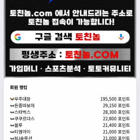
회원 랭킹
우주대장
195,500 포인트
돈좀따보자
29,150 포인트
스타벅스
28,300 포인트
쿠쿠르다스
22,800 포인트
블루
21,400 포인트
티엠아이
21,000 포인트
MJ솔루션
21,000 포인트