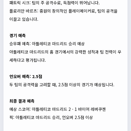
패트릭 시크: 팀의 주 공격수로, 득점력이 뛰어납니다.
플로리안 바르츠: 중원의 창의적인 플레이메이커로, 팀의 공격을
이끌고 있습니다.
경기 예측
승무패 예측: 아틀레티코 마드리드 승리 예상
아틀레티코 마드리드의 홈 경기에서의 강력한 성적과 팀 전력이 우
세하다고 평가됩니다.
언오버 예측: 2.5점
두 팀의 공격력을 고려할 때, 2.5점 이상의 경기가 예상됩니다.
최종 결과 예측
예상 스코어: 아틀레티코 마드리드 2 - 1 바이어 레버쿠젠
픽: 아틀레티코 마드리드 승리, 언오버 2.5점 이상