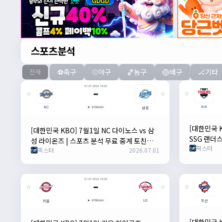
스포츠분석
⚽축구
⚾야구
🏀농구
🏐배구
🏒기타
전체
[대한민국 K
[대한민국 KBO] 7월1일 NC 다이노스 vs 삼
SSG 랜더
성 라이온즈 | 스포츠 분석 무료 중계 토친놈
픽스터
픽스터
2026.07.01