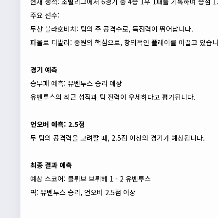
현재 성적: 조별리그에서 6경기 중 4승 1무 1패를 기록하며 승점 1
주요 선수:
두샨 블라호비치: 팀의 주 공격수로, 득점력이 뛰어납니다.
파울로 디발라: 중원의 핵심으로, 창의적인 플레이를 이끌고 있습니
경기 예측
승무패 예측: 유벤투스 승리 예상
유벤투스의 최근 성적과 팀 전력이 우세하다고 평가됩니다.
언오버 예측: 2.5점
두 팀의 공격력을 고려할 때, 2.5점 이상의 경기가 예상됩니다.
최종 결과 예측
예상 스코어: 클뤼브 브뤼헤 1 - 2 유벤투스
픽: 유벤투스 승리, 언오버 2.5점 이상