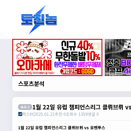
스포츠분석
1월 22일 유럽 챔피언스리그 클뤼브뤼 v
⚽축구
픽스터
2025.01.21
추천 0
조회수 1359
댓글 0
1월 22일 유럽 챔피언스리그 클뤼브뤼 vs 유벤투스