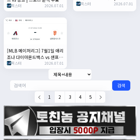
픽스터
2026.07.01
분석 무료 중계 토친놈
픽스터
2026.07.01
중계 토친놈
[MLB 메이저리그] 7월1일 애리
조나 다이아몬드백스 vs 샌프란
픽스터
2026.07.01
시스코 자이언츠 | 스포츠 분석
무료 중계 토친놈
검색
1
2
3
4
5