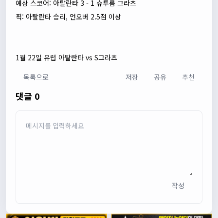
예상 스코어: 아탈란타 3 - 1 슈투름 그라츠
픽: 아탈란타 승리, 언오버 2.5점 이상
1월 22일 유럽 아탈란타 vs S그라츠
목록으로
저장
공유
추천
댓글 0
작성