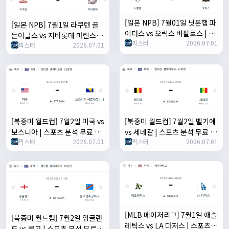
[일본 NPB] 7월01일 닛폰햄 파
[일본 NPB] 7월1일 라쿠텐 골
이터스 vs 오릭스 버팔로스 | 스
든이글스 vs 지바롯데 마린스 |
픽스터
2026.07.01
포츠 분석 무료 중계 토친놈
픽스터
2026.07.01
스포츠 분석 무료 중계 토친놈
[북중미 월드컵] 7월2일 미국 vs
[북중미 월드컵] 7월2일 벨기에
보스니아 | 스포츠 분석 무료 중
vs 세네갈 | 스포츠 분석 무료 중
픽스터
2026.07.01
픽스터
2026.07.01
계 토친놈
계 토친놈
[MLB 메이저리그] 7월1일 애슬
[북중미 월드컵] 7월2일 잉글랜
레틱스 vs LA 다저스 | 스포츠
드 vs 콩고 | 스포츠 분석 무료