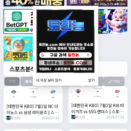
스포츠분석
더 이상 보지 않기
닫기
⚽축구
⚾야구
🏀농구
🏐배구
🏒기타
전체
[대한민국 KBO] 7월1일 KIA 타
[대한민국 KBO] 7월1일 NC 다
이거즈 vs SSG 랜더스 | 스포츠
이노스 vs 삼성 라이온즈 | 스포
픽스터
2026.07.01
분석 무료 중계 토친놈
픽스터
2026.07.01
츠 분석 무료 중계 토친놈