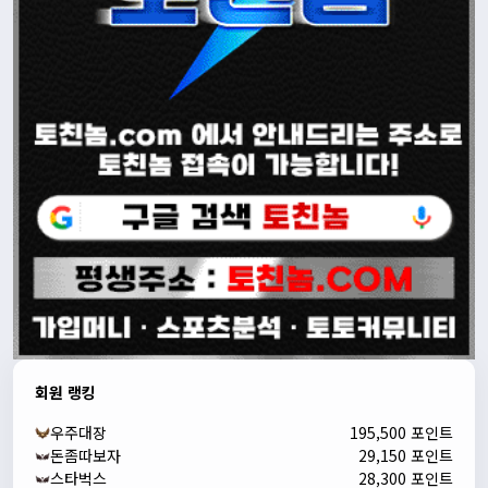
회원 랭킹
우주대장
195,500 포인트
돈좀따보자
29,150 포인트
스타벅스
28,300 포인트