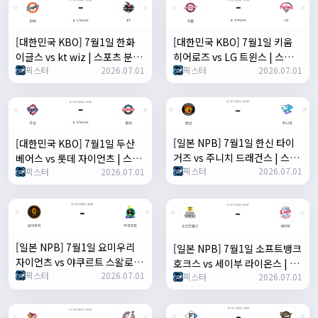
[대한민국 KBO] 7월1일 한화
[대한민국 KBO] 7월1일 키움
이글스 vs kt wiz | 스포츠 분석
히어로즈 vs LG 트윈스 | 스포츠
픽스터
2026.07.01
픽스터
2026.07.01
무료 중계 토친놈
분석 무료 중계 토친놈
[일본 NPB] 7월1일 한신 타이
[대한민국 KBO] 7월1일 두산
거즈 vs 주니치 드래건스 | 스포
베어스 vs 롯데 자이언츠 | 스포
픽스터
2026.07.01
츠 분석 무료 중계 토친놈
픽스터
2026.07.01
츠 분석 무료 중계 토친놈
[일본 NPB] 7월1일 요미우리
[일본 NPB] 7월1일 소프트뱅크
자이언츠 vs 야쿠르트 스왈로즈
호크스 vs 세이부 라이온스 | 스
픽스터
2026.07.01
| 스포츠 분석 무료 중계 토친놈
픽스터
2026.07.01
포츠 분석 무료 중계 토친놈