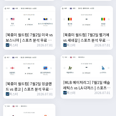
[북중미 월드컵] 7월2일 미국 vs
[북중미 월드컵] 7월2일 벨기에
보스니아 | 스포츠 분석 무료 중
vs 세네갈 | 스포츠 분석 무료 중
픽스터
2026.07.01
픽스터
2026.07.01
계 토친놈
계 토친놈
[MLB 메이저리그] 7월1일 애슬
[북중미 월드컵] 7월2일 잉글랜
레틱스 vs LA 다저스 | 스포츠
드 vs 콩고 | 스포츠 분석 무료
픽스터
2026.07.01
분석 무료 중계 토친놈
픽스터
2026.07.01
중계 토친놈