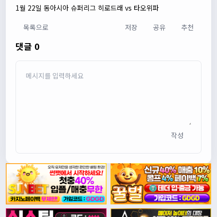
1월 22일 동아시아 슈퍼리그 히로드래 vs 타오위파
목록으로
저장
공유
추천
댓글 0
작성