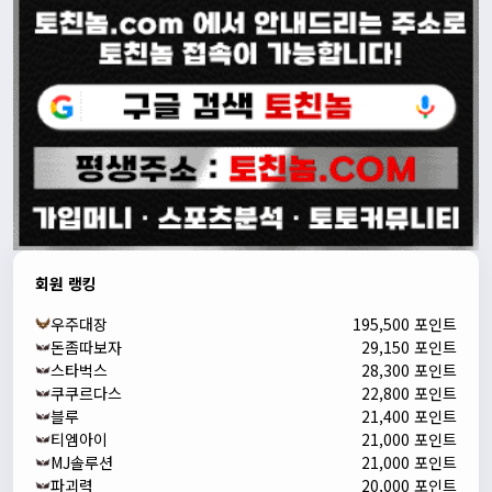
회원 랭킹
우주대장
195,500 포인트
돈좀따보자
29,150 포인트
스타벅스
28,300 포인트
쿠쿠르다스
22,800 포인트
블루
21,400 포인트
티엠아이
21,000 포인트
MJ솔루션
21,000 포인트
파괴력
20,000 포인트