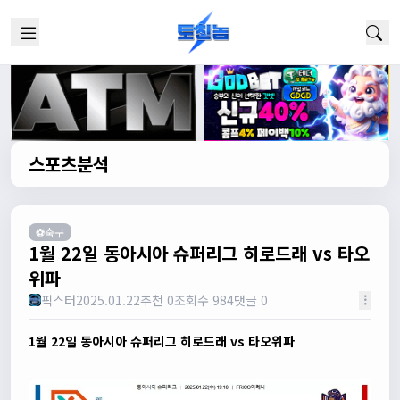
스포츠분석
⚽축구
1월 22일 동아시아 슈퍼리그 히로드래 vs 타오
위파
픽스터
2025.01.22
추천 0
조회수 984
댓글 0
1월 22일 동아시아 슈퍼리그 히로드래 vs 타오위파