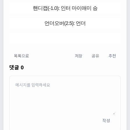
핸디캡(-1.0): 인터 마이애미 승
언더오버(2.5): 언더
목록으로
저장
공유
추천
댓글 0
작성