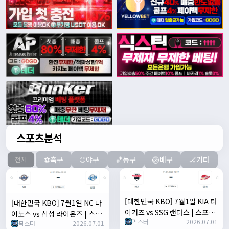
스포츠분석
⚽축구
⚾야구
🏀농구
🏐배구
🏒기타
전체
[대한민국 KBO] 7월1일 KIA 타
[대한민국 KBO] 7월1일 NC 다
이거즈 vs SSG 랜더스 | 스포츠
이노스 vs 삼성 라이온즈 | 스포
픽스터
2026.07.01
분석 무료 중계 토친놈
픽스터
2026.07.01
츠 분석 무료 중계 토친놈