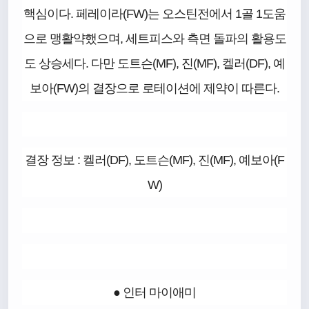
핵심이다. 페레이라(FW)는 오스틴전에서 1골 1도움
으로 맹활약했으며, 세트피스와 측면 돌파의 활용도
도 상승세다. 다만 도트슨(MF), 진(MF), 켈러(DF), 예
보아(FW)의 결장으로 로테이션에 제약이 따른다.
결장 정보 : 켈러(DF), 도트슨(MF), 진(MF), 예보아(F
W)
● 인터 마이애미