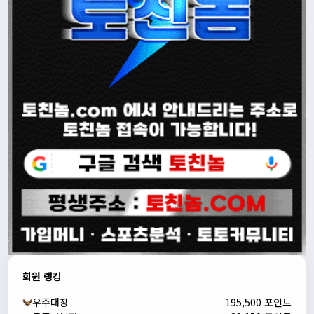
회원 랭킹
우주대장
195,500 포인트