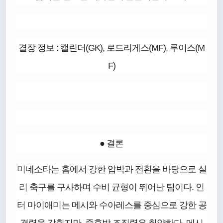
결장 정보 : 캘린더(GK), 로드리게스(MF), 루이스(M
F)
● 결론
미네소타는 홈에서 강한 압박과 전환을 바탕으로 실
리 축구를 구사하며 수비 균형이 뛰어난 팀이다. 인
터 마이애미는 메시와 수아레스를 중심으로 강한 공