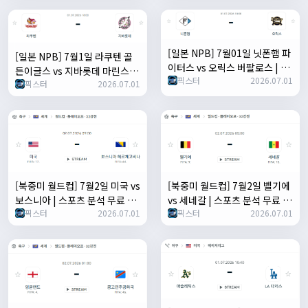
[일본 NPB] 7월01일 닛폰햄 파
[일본 NPB] 7월1일 라쿠텐 골
이터스 vs 오릭스 버팔로스 | 스
든이글스 vs 지바롯데 마린스 |
픽스터
2026.07.01
포츠 분석 무료 중계 토친놈
픽스터
2026.07.01
스포츠 분석 무료 중계 토친놈
[북중미 월드컵] 7월2일 미국 vs
[북중미 월드컵] 7월2일 벨기에
보스니아 | 스포츠 분석 무료 중
vs 세네갈 | 스포츠 분석 무료 중
픽스터
2026.07.01
픽스터
2026.07.01
계 토친놈
계 토친놈