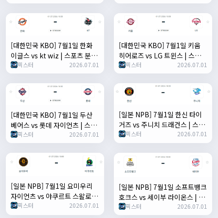
[대한민국 KBO] 7월1일 한화
[대한민국 KBO] 7월1일 키움
이글스 vs kt wiz | 스포츠 분석
히어로즈 vs LG 트윈스 | 스포츠
픽스터
2026.07.01
픽스터
2026.07.01
무료 중계 토친놈
분석 무료 중계 토친놈
[일본 NPB] 7월1일 한신 타이
[대한민국 KBO] 7월1일 두산
거즈 vs 주니치 드래건스 | 스포
베어스 vs 롯데 자이언츠 | 스포
픽스터
2026.07.01
츠 분석 무료 중계 토친놈
픽스터
2026.07.01
츠 분석 무료 중계 토친놈
[일본 NPB] 7월1일 요미우리
[일본 NPB] 7월1일 소프트뱅크
자이언츠 vs 야쿠르트 스왈로즈
호크스 vs 세이부 라이온스 | 스
픽스터
2026.07.01
| 스포츠 분석 무료 중계 토친놈
픽스터
2026.07.01
포츠 분석 무료 중계 토친놈