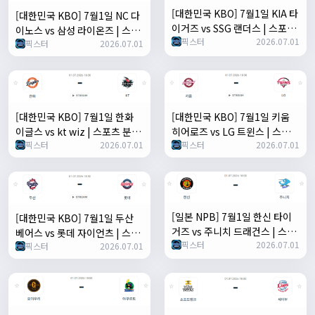
[대한민국 KBO] 7월1일 KIA 타
[대한민국 KBO] 7월1일 NC 다
이거즈 vs SSG 랜더스 | 스포츠
이노스 vs 삼성 라이온즈 | 스포
픽스터
2026.07.01
분석 무료 중계 토친놈
픽스터
2026.07.01
츠 분석 무료 중계 토친놈
[대한민국 KBO] 7월1일 한화
[대한민국 KBO] 7월1일 키움
이글스 vs kt wiz | 스포츠 분석
히어로즈 vs LG 트윈스 | 스포츠
픽스터
2026.07.01
픽스터
2026.07.01
무료 중계 토친놈
분석 무료 중계 토친놈
[일본 NPB] 7월1일 한신 타이
[대한민국 KBO] 7월1일 두산
거즈 vs 주니치 드래건스 | 스포
베어스 vs 롯데 자이언츠 | 스포
픽스터
2026.07.01
츠 분석 무료 중계 토친놈
픽스터
2026.07.01
츠 분석 무료 중계 토친놈