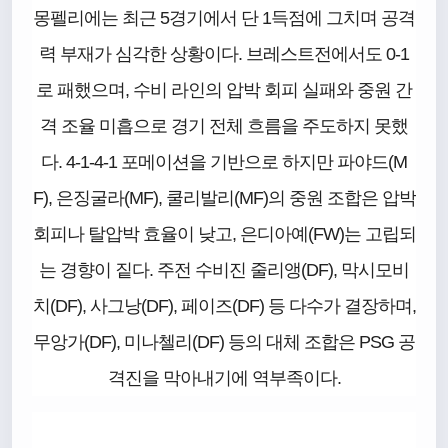
몽펠리에는 최근 5경기에서 단 1득점에 그치며 공격
력 부재가 심각한 상황이다. 브레스트전에서도 0-1
로 패했으며, 수비 라인의 압박 회피 실패와 중원 간
격 조율 미흡으로 경기 전체 흐름을 주도하지 못했
다. 4-1-4-1 포메이션을 기반으로 하지만 파야드(M
F), 은징굴라(MF), 쿨리발리(MF)의 중원 조합은 압박
회피나 탈압박 효율이 낮고, 은디아예(FW)는 고립되
는 경향이 짙다. 주전 수비진 줄리앵(DF), 막시모비
치(DF), 사그낭(DF), 페이즈(DF) 등 다수가 결장하며,
무앙가(DF), 미나첼리(DF) 등의 대체 조합은 PSG 공
격진을 막아내기에 역부족이다.