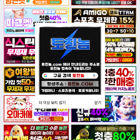
더 이상 보지 않기
닫기