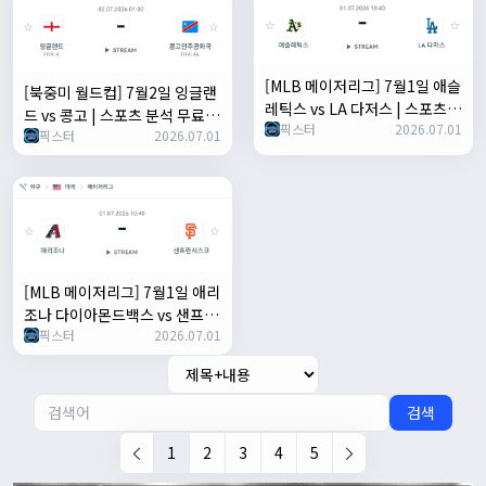
[MLB 메이저리그] 7월1일 애슬
[북중미 월드컵] 7월2일 잉글랜
레틱스 vs LA 다저스 | 스포츠
드 vs 콩고 | 스포츠 분석 무료
픽스터
2026.07.01
분석 무료 중계 토친놈
픽스터
2026.07.01
중계 토친놈
[MLB 메이저리그] 7월1일 애리
조나 다이아몬드백스 vs 샌프란
픽스터
2026.07.01
시스코 자이언츠 | 스포츠 분석
무료 중계 토친놈
검색
1
2
3
4
5