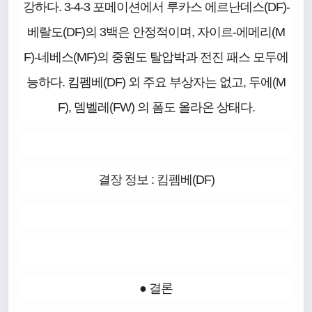
강하다. 3-4-3 포메이션에서 루카스 에르난데스(DF)-
베랄도(DF)의 3백은 안정적이며, 자이르-에메리(M
F)-네베스(MF)의 중원도 탈압박과 전진 패스 모두에
능하다. 킴펨베(DF) 외 주요 부상자는 없고, 두에(M
F), 뎀벨레(FW) 의 폼도 올라온 상태다.
결장 정보 : 킴펨베(DF)
● 결론