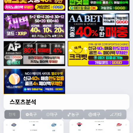
스포츠분석
⚽축구
⚾야구
🏀농구
🏐배구
🏒기타
전체