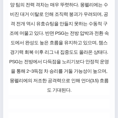
양 팀의 전력 격차는 매우 뚜렷하다. 몽펠리에는 수
비진 대거 이탈로 인해 조직력 붕괴가 우려되며, 공
격 전개 역시 유효슈팅을 만들지 못하는 수동적 구
조에 머물고 있다. 반면 PSG는 전방 압박과 전환 속
도에서 완성도 높은 흐름을 유지하고 있으며, 챔스
경기력 회복 이후 리그 내 집중도도 올라온 상태다.
PSG는 전방에서 다득점을 노리기보다 안정적 운영
을 통해 2~3득점 차 승리를 거둘 가능성이 높으며,
몽펠리에의 저조한 공격력으로 인해 언더(3.5) 흐름
도 기대된다.